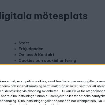
digitala mötesplats
Start
Erbjudanden
Om oss & Kontakt
Cookies och cookiehantering
Copyright och disclaimer
Annonsera
n på en enhet, exempelvis cookies, samt bearbetar personuppgifter, exem
ons- och innehållsmätning samt målgruppsinsikter, samt för att utveck
h identifiering via skanning av enheten. Du kan klicka för att godkänn
h ändra dina inställningar innan du samtycker eller för att neka samtyck
behandling. Dina inställningar gäller endast den här webbplatsen. Du kan