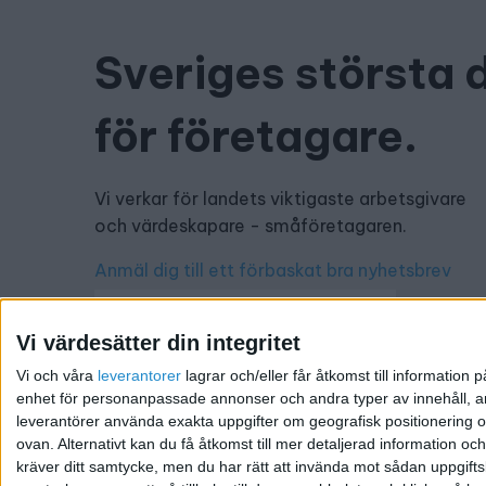
Sveriges största 
för företagare.
Vi verkar för landets viktigaste arbetsgivare
och värdeskapare - småföretagaren.
Anmäl dig till ett förbaskat bra nyhetsbrev
Vi värdesätter din integritet
Vi och våra
leverantorer
lagrar och/eller får åtkomst till informatio
Har du ett nyhetstips?
enhet för personanpassade annonser och andra typer av innehåll, ann
leverantörer använda exakta uppgifter om geografisk positionering oc
Kontakta oss: info@foretagande.se
ovan. Alternativt kan du få åtkomst till mer detaljerad information oc
kräver ditt samtycke, men du har rätt att invända mot sådan uppgifts