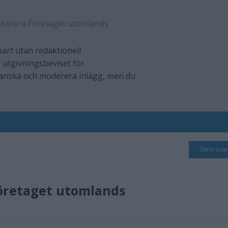
istrera Företaget utomlands
art utan redaktionell
 utgivningsbeviset för
ranska och moderera inlägg, men du
Skriv svar
Företaget utomlands