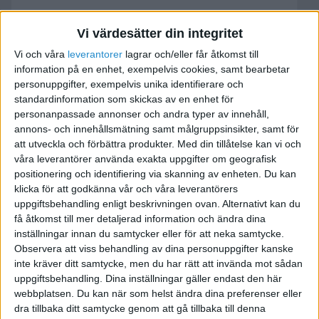
Jurmala/havs/strand/kant
Vi värdesätter din integritet
2010-06-11 22:12
Vi och våra
leverantorer
lagrar och/eller får åtkomst till
information på en enhet, exempelvis cookies, samt bearbetar
personuppgifter, exempelvis unika identifierare och
Ca 2 mil utanför Riga på den ena sidan floden
standardinformation som skickas av en enhet för
eller 2 mill åt andra sidan där har ni paradiset på
personanpassade annonser och andra typer av innehåll,
nära håll. Starta verksamhet mot Lettland medan
annons- och innehållsmätning samt målgruppsinsikter, samt för
det är billigt Riga/Lettland kallas österns Paris,
att utveckla och förbättra produkter.
Med din tillåtelse kan vi och
våra leverantörer använda exakta uppgifter om geografisk
prova det nära och annorlunda kan jag säga
positionering och identifiering via skanning av enheten. Du kan
efter 15 års prövotid under de flesta årstider. Vid
klicka för att godkänna vår och våra leverantörers
nyår går man man ur huse mot frihetsstatyn där
uppgiftsbehandling enligt beskrivningen ovan. Alternativt kan du
ett fantastikt fyrverkeri sker, där är det nästan
få åtkomst till mer detaljerad information och ändra dina
obligatoriskt att man tar med sig champange ut
inställningar innan du samtycker eller för att neka samtycke.
Observera att viss behandling av dina personuppgifter kanske
och alla är glada, Vart 4 år sjunger man lite extra.
inte kräver ditt samtycke, men du har rätt att invända mot sådan
det är några stycken som sjunger i park utanför
uppgiftsbehandling. Dina inställningar gäller endast den här
staden centrum, ca 10.000 körsångare och en 40-
webbplatsen. Du kan när som helst ändra dina preferenser eller
50´åhörare eller medsångare, de flesta går hem
dra tillbaka ditt samtycke genom att gå tillbaka till denna