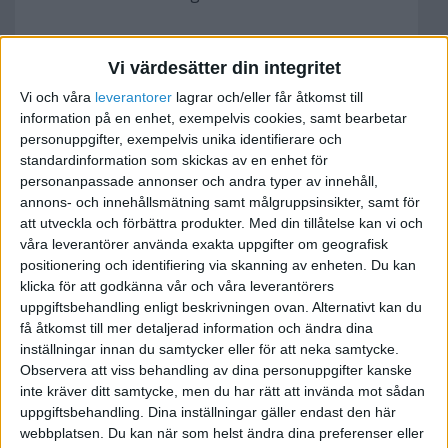
Lycka till!
Vi värdesätter din integritet
Vi och våra
leverantorer
lagrar och/eller får åtkomst till
Expert på
telefonväxlar
och
telefonilösningar
information på en enhet, exempelvis cookies, samt bearbetar
personuppgifter, exempelvis unika identifierare och
standardinformation som skickas av en enhet för
personanpassade annonser och andra typer av innehåll,
annons- och innehållsmätning samt målgruppsinsikter, samt för
Jontz
att utveckla och förbättra produkter.
Med din tillåtelse kan vi och
våra leverantörer använda exakta uppgifter om geografisk
positionering och identifiering via skanning av enheten. Du kan
2010-08-10 09:13
klicka för att godkänna vår och våra leverantörers
uppgiftsbehandling enligt beskrivningen ovan. Alternativt kan du
På Facebook har jag hittat en hel del människor
få åtkomst till mer detaljerad information och ändra dina
som håller på med samma grejer som jag gör.
inställningar innan du samtycker eller för att neka samtycke.
Om du gillar, låt säga bakning, gör en grupp som
Observera att viss behandling av dina personuppgifter kanske
heter bakning. Alla som gillar bakning går med i
inte kräver ditt samtycke, men du har rätt att invända mot sådan
uppgiftsbehandling. Dina inställningar gäller endast den här
denna grupp. Lär känna personerna.
webbplatsen. Du kan när som helst ändra dina preferenser eller