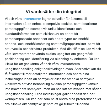
Guldbollen - vem ska få den?
Vi värdesätter din integritet
Vi och våra
leverantorer
lagrar och/eller får åtkomst till
2005-11-14 03:45
information på en enhet, exempelvis cookies, samt bearbetar
personuppgifter, exempelvis unika identifierare och
Själv tycker jag att Zlatan ska få den. Han gör
standardinformation som skickas av en enhet för
personanpassade annonser och andra typer av innehåll,
fotbollen mycket roligare att titta på.
annons- och innehållsmätning samt målgruppsinsikter, samt för
att utveckla och förbättra produkter.
Med din tillåtelse kan vi och
våra leverantörer använda exakta uppgifter om geografisk
positionering och identifiering via skanning av enheten. Du kan
Vad tycker ni?
klicka för att godkänna vår och våra leverantörers
uppgiftsbehandling enligt beskrivningen ovan. Alternativt kan du
få åtkomst till mer detaljerad information och ändra dina
Billiga solglasögon - www.trendystuff.se
inställningar innan du samtycker eller för att neka samtycke.
www.spaweekendhotell.se - Spa portal
Observera att viss behandling av dina personuppgifter kanske
inte kräver ditt samtycke, men du har rätt att invända mot sådan
uppgiftsbehandling. Dina inställningar gäller endast den här
webbplatsen. Du kan när som helst ändra dina preferenser eller
dra tillbaka ditt samtycke genom att gå tillbaka till denna