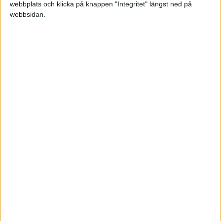
danne
webbplats och klicka på knappen "Integritet" längst ned på
webbsidan.
2005-11-16 07:30
Tycker Zlatan fick den välförkänt!!
Billiga solglasögon - www.trendystuff.se
www.spaweekendhotell.se - Spa portal