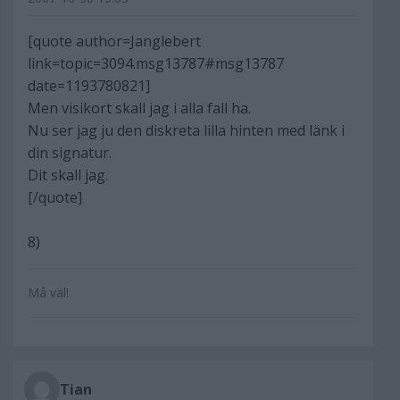
[quote author=Janglebert
link=topic=3094.msg13787#msg13787
date=1193780821]
Men visikort skall jag i alla fall ha.
Nu ser jag ju den diskreta lilla hinten med länk i
din signatur.
Dit skall jag.
[/quote]
8)
Må väl!
Tian