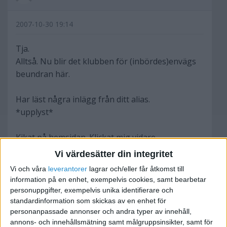
2007-10-30 19:14
Tja.
Alltså. Nu blir det klubben för (inbördes)envägs
beundran här.
Har läst några inlägg från ditt alias.
*upplyst*
Kikat på hemsidan. Klickat mig vidare.
*åsså vart är den där smajlin som bugar av
Vi värdesätter din integritet
vördnad?!*
Vi och våra
leverantorer
lagrar och/eller får åtkomst till
information på en enhet, exempelvis cookies, samt bearbetar
*tillfälligt mållös*
personuppgifter, exempelvis unika identifierare och
standardinformation som skickas av en enhet för
personanpassade annonser och andra typer av innehåll,
annons- och innehållsmätning samt målgruppsinsikter, samt för