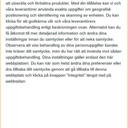
Tina - www.alskadebarn.se & www.favoritsmycken.se
att utveckla och förbättra produkter.
Med din tillåtelse kan vi och
våra leverantörer använda exakta uppgifter om geografisk
positionering och identifiering via skanning av enheten. Du kan
klicka för att godkänna vår och våra leverantörers
uppgiftsbehandling enligt beskrivningen ovan. Alternativt kan du
Mojo
få åtkomst till mer detaljerad information och ändra dina
inställningar innan du samtycker eller för att neka samtycke.
Observera att viss behandling av dina personuppgifter kanske
2007-10-30 19:18
inte kräver ditt samtycke, men du har rätt att invända mot sådan
uppgiftsbehandling. Dina inställningar gäller endast den här
Oj det var nära jag tolkade ditt inlägg fel men nu
webbplatsen. Du kan när som helst ändra dina preferenser eller
dra tillbaka ditt samtycke genom att gå tillbaka till denna
ser jag hur du skriver det. Ja vissa smileys fattas
webbplats och klicka på knappen "Integritet" längst ned på
på sidan.
webbsidan.
(Var tvungen att få min sambo att översätta för
mig vad det faktiskt stod. :-[ )
Må väl!