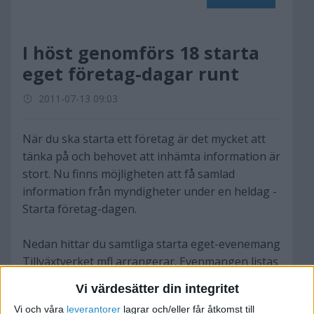
I höst genomförs 18 starta
eget företag-dagar runt
2011-07-13 09:03
När du ska starta ett företag är det mycket att
tänka på och behovet att inhämta information är
stort. Nu finns möjligheten att få samlad
information från myndigheter under en heldag -
Starta företag-dagen.
Nedan hittar du samtliga starta eget-evenemang
Tillväxtverket mfl arrangerar. Evenmangen listas
i datumordning.
Vi värdesätter din integritet
Vi och våra
leverantorer
lagrar och/eller får åtkomst till