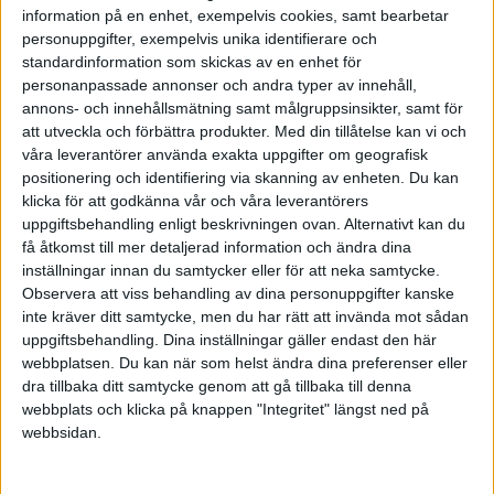
information på en enhet, exempelvis cookies, samt bearbetar
2011-08-31 09.00
personuppgifter, exempelvis unika identifierare och
Starta företag-dagen i Stockholm
standardinformation som skickas av en enhet för
personanpassade annonser och andra typer av innehåll,
2011-09-07 09.00
annons- och innehållsmätning samt målgruppsinsikter, samt för
att utveckla och förbättra produkter.
Med din tillåtelse kan vi och
Starta företag-dagen i Malmö
våra leverantörer använda exakta uppgifter om geografisk
positionering och identifiering via skanning av enheten. Du kan
2011-09-08 09.00
klicka för att godkänna vår och våra leverantörers
Starta företag-dagen i Göteborg
uppgiftsbehandling enligt beskrivningen ovan. Alternativt kan du
få åtkomst till mer detaljerad information och ändra dina
inställningar innan du samtycker eller för att neka samtycke.
2011-09-14 09.00
Observera att viss behandling av dina personuppgifter kanske
Starta företag-dagen i Sundsvall
inte kräver ditt samtycke, men du har rätt att invända mot sådan
uppgiftsbehandling. Dina inställningar gäller endast den här
2011-09-21 09.00
webbplatsen. Du kan när som helst ändra dina preferenser eller
Starta företag-dagen i Göteborg
dra tillbaka ditt samtycke genom att gå tillbaka till denna
webbplats och klicka på knappen "Integritet" längst ned på
webbsidan.
2011-09-22 09.00
Starta företag-dagen i Stockholm