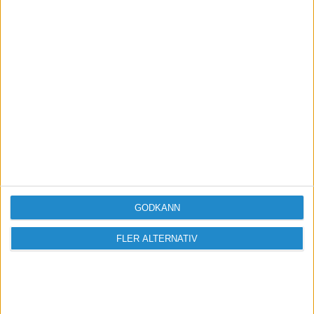
Läs mer om
samtliga start företag-event på
Tillväxtverket
GODKÄNN
FLER ALTERNATIV