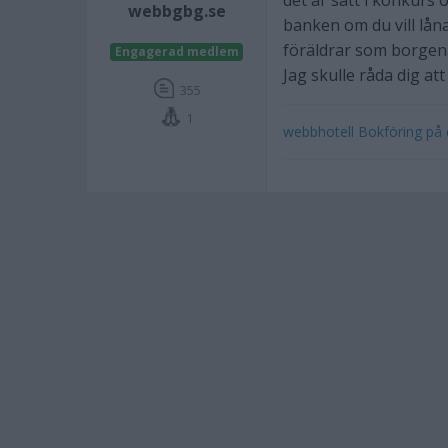
det är satt i konkurs o
webbgbg.se
banken om du vill låna
föräldrar som borgenä
Engagerad medlem
Jag skulle råda dig at
355
1
webbhotell
Bokföring på