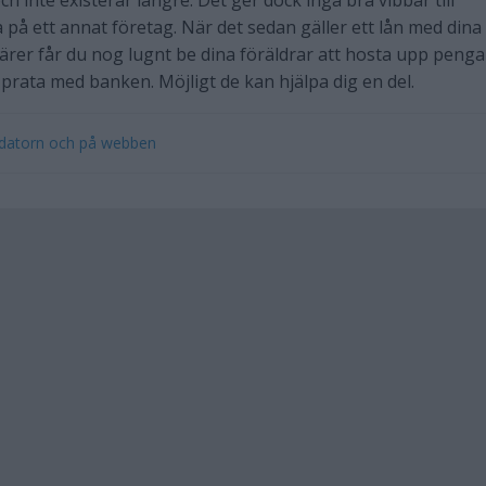
ch inte existerar längre. Det ger dock inga bra vibbar till
 på ett annat företag. När det sedan gäller ett lån med dina
rer får du nog lugnt be dina föräldrar att hosta upp penga
t prata med banken. Möjligt de kan hjälpa dig en del.
 datorn och på webben