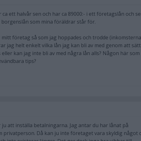
r ca ett halvår sen och har ca 89000:- i ett företagslån och s
tt borgenslån som mina föräldrar står för.
ng mitt företag så som jag hoppades och trodde (inkomstern
rar jag helt enkelt vilka lån jag kan bli av med genom att sät
 eller kan jag inte bli av med några lån alls? Någon här som
användbara tips?
 ju att inställa betalningarna. Jag antar du har lånat på
m privatperson. Då kan ju inte företaget vara skyldig något