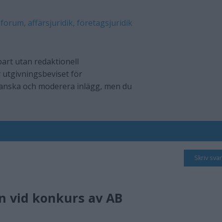
 forum, affärsjuridik, företagsjuridik
art utan redaktionell
 utgivningsbeviset för
ranska och moderera inlägg, men du
Skriv svar
ån vid konkurs av AB