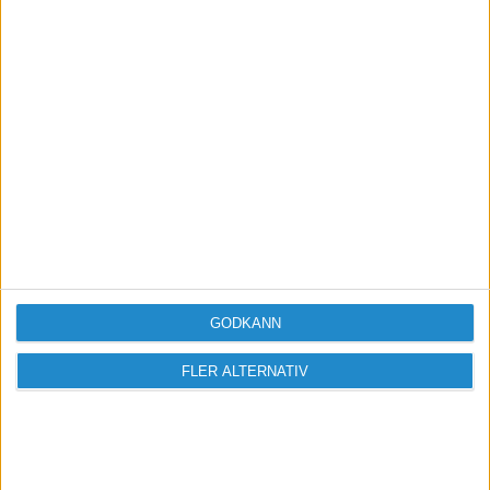
Vill du delta i diskussionen?
Logga in eller registrera dig för att skriva
inlägg och delta i diskussioner.
Logga in / Registrera
GODKÄNN
FLER ALTERNATIV