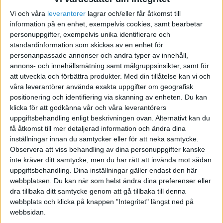
Vi och våra
leverantorer
lagrar och/eller får åtkomst till
information på en enhet, exempelvis cookies, samt bearbetar
Välja index
personuppgifter, exempelvis unika identifierare och
standardinformation som skickas av en enhet för
2011-12-02 21:43
personanpassade annonser och andra typer av innehåll,
annons- och innehållsmätning samt målgruppsinsikter, samt för
att utveckla och förbättra produkter.
Med din tillåtelse kan vi och
Hej!
våra leverantörer använda exakta uppgifter om geografisk
positionering och identifiering via skanning av enheten. Du kan
Finns det någon här som kan förklara för mig
klicka för att godkänna vår och våra leverantörers
uppgiftsbehandling enligt beskrivningen ovan. Alternativt kan du
hur jag ska välja rätt index till en offert som jag
få åtkomst till mer detaljerad information och ändra dina
ska skriva?
inställningar innan du samtycker eller för att neka samtycke.
Enligt Skatteverket så har jag SNI kod 70220.
Observera att viss behandling av dina personuppgifter kanske
Enligt en revisor som jag har pratat med så ska
inte kräver ditt samtycke, men du har rätt att invända mot sådan
jag använda ett index som heter AKI SNI 2007 I.
uppgiftsbehandling. Dina inställningar gäller endast den här
webbplatsen. Du kan när som helst ändra dina preferenser eller
Detta förstår jag inte alls hur han kom fram till
dra tillbaka ditt samtycke genom att gå tillbaka till denna
för I:et står ju inte alls för den bransch som jag
webbplats och klicka på knappen "Integritet" längst ned på
håller på i.
webbsidan.