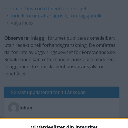
Forum
Driva och Utveckla Företaget
Juridik forum, affärsjuridik, företagsjuridik
Välja index
Observera:
Inlägg i forumet publiceras omedelbart
utan redaktionell förhandsgranskning. De omfattas
därför inte av utgivningsbeviset för Företagande.se.
Redaktionen kan i efterhand granska och moderera
inlägg, men du som skribent ansvarar själv för
innehållet.
Senast uppdaterad för 14 år sedan
Johan
Skriv svar
Vi värdesätter din integritet