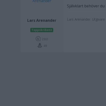
Självklart behöver du 
Lars Arenander. Utgivar
Lars Arenander
Toppskribent
2361
49