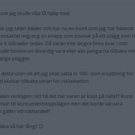
om jag skulle vilja få hjälp med.
är jag säljer kläder och har nu en kund som jag har hamnat 
 kontaktat mig ang en knapp som lossnat på ett plagg som 
r 6 månader sedan. Då varan inte längre finns kvar i mitt
judit honom en likvärdig vara eller alla pengarna tillbaka om
asiga plagget.
detta utan vill att jag skall sätta in 100:- som ersättning för
 skickar tillbaka varan för reklamation.
nden verkligen rätt till det när varan är köpt på nätet? Kund
isar till konsumentsköpslagen men det borde väl vara
gäller vid näthandel!?
 läsa så här långt 🙂