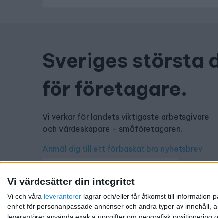
Sveriges största 
för företagare.
Vi verkar för landets viktigaste arbetsgivare
och värdeskapare - småföretagaren.
Anmäl dig till ett förbaskat bra nyhetsbrev
Vi värdesätter din integritet
Vi och våra
leverantorer
lagrar och/eller får åtkomst till informatio
Har du ett nyhetstips?
enhet för personanpassade annonser och andra typer av innehåll, ann
leverantörer använda exakta uppgifter om geografisk positionering oc