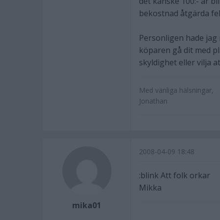
det kanske 100:- är b
bekostnad åtgärda fele
Personligen hade jag
köparen gå dit med pl
skyldighet eller vilja a
Med vänliga hälsningar,
Jonathan
2008-04-09 18:48
:blink Att folk orkar
Mikka
mika01