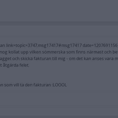
han link=topic=3747.msg17417#msg17417 date=1207691156
 nog kollat upp vilken sömmerska som finns närmast och be
agget och skicka fakturan till mig - om det kan anses vara m
tt åtgärda felet.
an som vill ta den fakturan :LOOOL