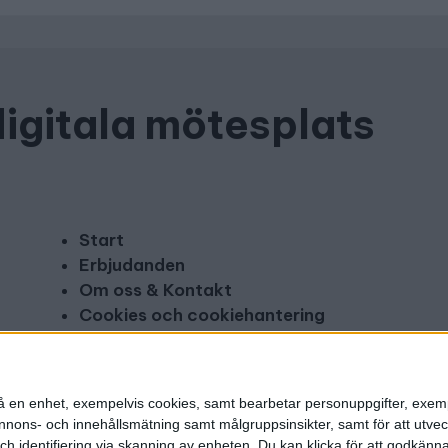
digitala mötesplats
Start
Erbjudanden
Om oss & Kontakt
Cookies och cookiehantering
Copyright och disclaimer
Annonsera
n på en enhet, exempelvis cookies, samt bearbetar personuppgifter, exem
ons- och innehållsmätning samt målgruppsinsikter, samt för att utveck
h identifiering via skanning av enheten. Du kan klicka för att godkänn