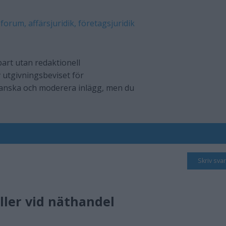
 forum, affärsjuridik, företagsjuridik
art utan redaktionell
 utgivningsbeviset för
ranska och moderera inlägg, men du
Skriv svar
ller vid näthandel