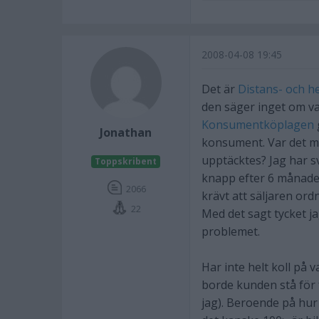
2008-04-08 19:45
Det är
Distans- och h
den säger inget om vad
Konsumentköplagen
Jonathan
konsument. Var det me
upptäcktes? Jag har s
Toppskribent
knapp efter 6 månade
2066
krävt att säljaren ord
22
Med det sagt tycket j
problemet.
Har inte helt koll på 
borde kunden stå för fr
jag). Beroende på hur 