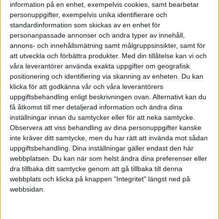
information på en enhet, exempelvis cookies, samt bearbetar
personuppgifter, exempelvis unika identifierare och
standardinformation som skickas av en enhet för
personanpassade annonser och andra typer av innehåll,
Marks &amp; Bleeds
annons- och innehållsmätning samt målgruppsinsikter, samt för
att utveckla och förbättra produkter.
Med din tillåtelse kan vi och
våra leverantörer använda exakta uppgifter om geografisk
2007-10-13 10:43
positionering och identifiering via skanning av enheten. Du kan
klicka för att godkänna vår och våra leverantörers
uppgiftsbehandling enligt beskrivningen ovan. Alternativt kan du
[quote author=DEJI
få åtkomst till mer detaljerad information och ändra dina
link=topic=2973.msg12960#msg12960
inställningar innan du samtycker eller för att neka samtycke.
date=1192269566]
Observera att viss behandling av dina personuppgifter kanske
Är det reklamationsrätten, eller ångervecka han
inte kräver ditt samtycke, men du har rätt att invända mot sådan
åberopade?
uppgiftsbehandling. Dina inställningar gäller endast den här
webbplatsen. Du kan när som helst ändra dina preferenser eller
[/quote]
dra tillbaka ditt samtycke genom att gå tillbaka till denna
webbplats och klicka på knappen "Integritet" längst ned på
Reklamationsrätten är det han vill utnyttja.
webbsidan.
[quote author=Jonathan