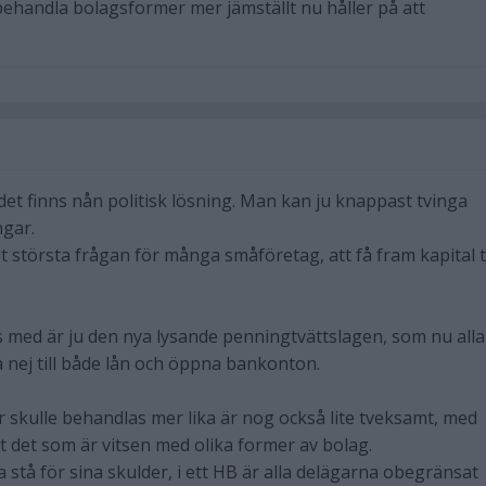
 behandla bolagsformer mer jämställt nu håller på att
t det finns nån politisk lösning. Man kan ju knappast tvinga
ngar.
t största frågan för många småföretag, att få fram kapital ti
ts med är ju den nya lysande penningtvättslagen, som nu alla
a nej till både lån och öppna bankonton.
r skulle behandlas mer lika är nog också lite tveksamt, med
st det som är vitsen med olika former av bolag.
a stå för sina skulder, i ett HB är alla delägarna obegränsat