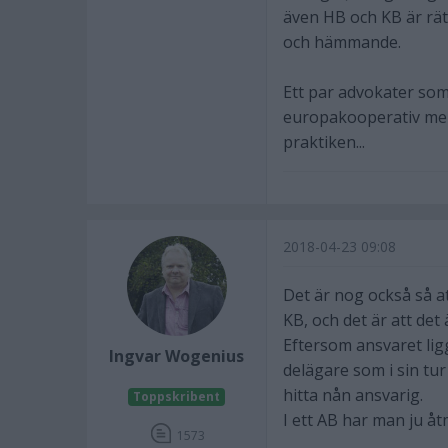
även HB och KB är rätt 
och hämmande.
Ett par advokater som
europakooperativ men 
praktiken...
2018-04-23 09:08
Det är nog också så at
KB, och det är att de
Eftersom ansvaret li
Ingvar Wogenius
delägare som i sin tur
hitta nån ansvarig.
Toppskribent
I ett AB har man ju åt
1573