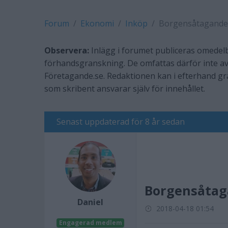
Forum
Ekonomi
Inköp
Borgensåtagande f
Observera:
Inlägg i forumet publiceras omedelb
förhandsgranskning. De omfattas därför inte av
Företagande.se. Redaktionen kan i efterhand g
som skribent ansvarar själv för innehållet.
Senast uppdaterad för 8 år sedan
Borgensåtaga
Daniel
2018-04-18 01:54
Engagerad medlem