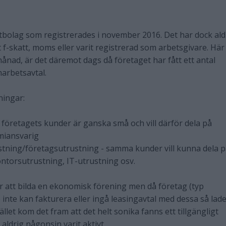
bolag som registrerades i november 2016. Det har dock ald
ft f-skatt, moms eller varit registrerad som arbetsgivare. Här 
ånad, är det däremot dags då företaget har fått ett antal
arbetsavtal.
ningar:
företagets kunder är ganska små och vill därför dela på
miansvarig
stning/företagsutrustning - samma kunder vill kunna dela 
ntorsutrustning, IT-utrustning osv.
r att bilda en ekonomisk förening men då företag (typ
 inte kan fakturera eller ingå leasingavtal med dessa så lad
tället kom det fram att det helt sonika fanns ett tillgängligt
drig någonsin varit aktivt.