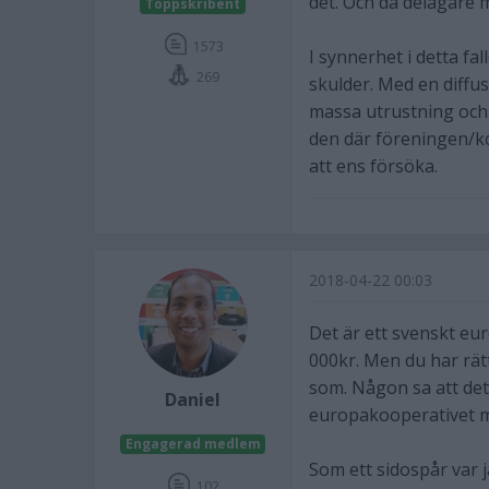
det. Och då delägare 
Toppskribent
1573
I synnerhet i detta fa
269
skulder. Med en diffu
massa utrustning och 
den där föreningen/k
att ens försöka.
2018-04-22 00:03
Det är ett svenskt eu
000kr. Men du har rätt
som. Någon sa att det
Daniel
europakooperativet me
Engagerad medlem
Som ett sidospår var j
102