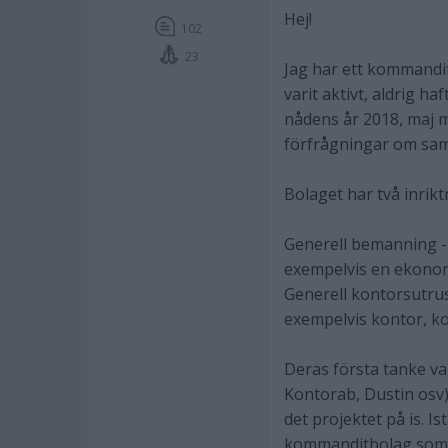
Hej!
102
23
Jag har ett kommandit
varit aktivt, aldrig ha
nådens år 2018, maj m
förfrågningar om sam
Bolaget har två inrikt
Generell bemanning - 
exempelvis en ekono
Generell kontorsutru
exempelvis kontor, ko
Deras första tanke va
Kontorab, Dustin osv)
det projektet på is. Is
kommanditbolag som al