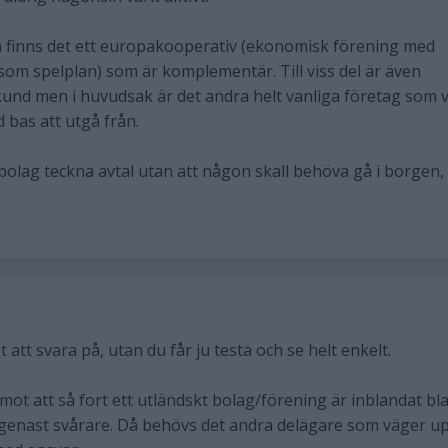
å finns det ett europakooperativ (ekonomisk förening med
som spelplan) som är komplementär. Till viss del är även
nd men i huvudsak är det andra helt vanliga företag som vi
d bas att utgå från.
lag teckna avtal utan att någon skall behöva gå i borgen,
 att svara på, utan du får ju testa och se helt enkelt.
emot att så fort ett utländskt bolag/förening är inblandat bl
t genast svårare. Då behövs det andra delägare som väger u