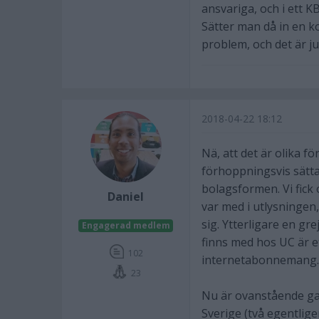
ansvariga, och i ett
Sätter man då in en k
problem, och det är ju 
2018-04-22 18:12
Nä, att det är olika fö
förhoppningsvis sätta
bolagsformen. Vi fick 
Daniel
var med i utlysningen,
sig. Ytterligare en g
Engagerad medlem
finns med hos UC är et
102
internetabonnemang.
23
Nu är ovanstående gan
Sverige (två egentlig