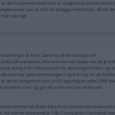
 KB är det komplementären som är obegränsat ensam ansvari
omplementär som är svår att belägga med ansvar, då blir de
fullt naturligt.
rutsättningar är klart. Däremot så vill vi ta upp och
 press på exempelvis Almi som inte kan hjälpa oss på grund
också avslag från Tillväxtverket för att bolagsformen i sig i
 däremot var själva ansökningen i sig bra nog för att kvalifi
rej är att en bolagsform som är EU-lagstadgad sedan 2006 int
t problem som i sig gör att vi inte ens kan teckna ett
ska extrema fall då det bara finns ett enda europakooperat
en, ett vilande testexemplar från Coompanion Värmland) me