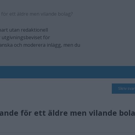
ör ett äldre men vilande bolag?
art utan redaktionell
 utgivningsbeviset för
ranska och moderera inlägg, men du
Skriv svar
nde för ett äldre men vilande bol