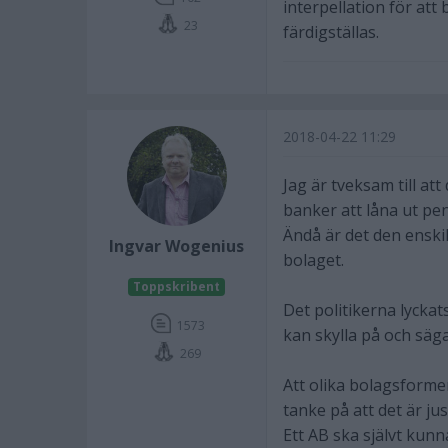
interpellation för att
23
färdigställas.
2018-04-22 11:29
Jag är tveksam till at
banker att låna ut pe
Ändå är det den enskil
Ingvar Wogenius
bolaget.
Toppskribent
Det politikerna lycka
1573
kan skylla på och säg
269
Att olika bolagsforme
tanke på att det är ju
Ett AB ska självt kunn