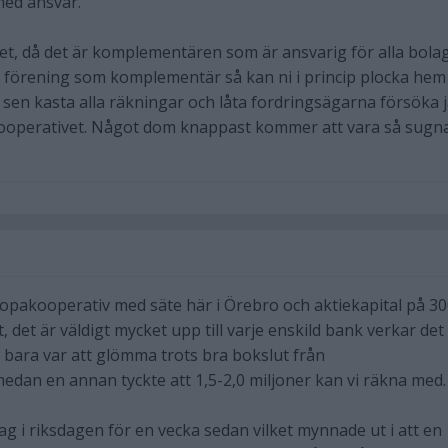
med ansvar.
llet, då det är komplementären som är ansvarig för alla bola
s förening som komplementär så kan ni i princip plocka hem
sen kasta alla räkningar och låta fordringsägarna försöka 
ooperativet. Något dom knappast kommer att vara så sugn
ropakooperativ med säte här i Örebro och aktiekapital på 3
, det är väldigt mycket upp till varje enskild bank verkar det
 bara var att glömma trots bra bokslut från
dan en annan tyckte att 1,5-2,0 miljoner kan vi räkna med.
ag i riksdagen för en vecka sedan vilket mynnade ut i att en