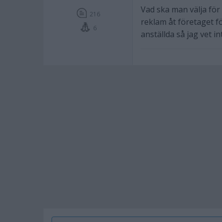
Vad ska man välja för
216
reklam åt företaget f
6
anställda så jag vet i