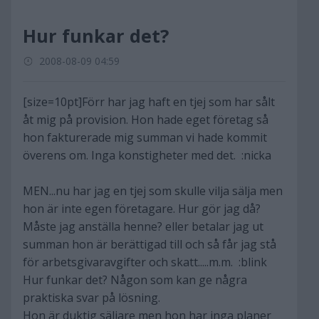
Hur funkar det?
2008-08-09 04:59
[size=10pt]Förr har jag haft en tjej som har sålt
åt mig på provision. Hon hade eget företag så
hon fakturerade mig summan vi hade kommit
överens om. Inga konstigheter med det. :nicka
MEN...nu har jag en tjej som skulle vilja sälja men
hon är inte egen företagare. Hur gör jag då?
Måste jag anställa henne? eller betalar jag ut
summan hon är berättigad till och så får jag stå
för arbetsgivaravgifter och skatt.....m.m. :blink
Hur funkar det? Någon som kan ge några
praktiska svar på lösning.
Hon är duktig säljare men hon har inga planer