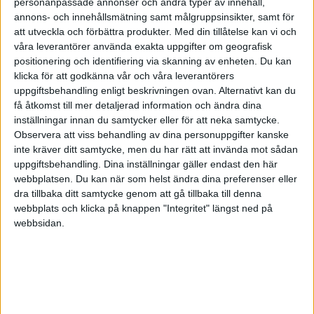
personanpassade annonser och andra typer av innehåll,
betalar in hennes A-skatt och
annons- och innehållsmätning samt målgruppsinsikter, samt för
arbetsgivaravgifter, lämnar kontrolluppgifter. Är
att utveckla och förbättra produkter.
Med din tillåtelse kan vi och
egentligen inga konstigheter, men det är bra att
våra leverantörer använda exakta uppgifter om geografisk
positionering och identifiering via skanning av enheten. Du kan
ha det på papper så du inte tycker att
klicka för att godkänna vår och våra leverantörers
semesterersättning ingå och hon vill ha ut
uppgiftsbehandling enligt beskrivningen ovan. Alternativt kan du
ytterliggare 12% i slutet av året 🙂
få åtkomst till mer detaljerad information och ändra dina
inställningar innan du samtycker eller för att neka samtycke.
Observera att viss behandling av dina personuppgifter kanske
Med vänliga hälsningar,
inte kräver ditt samtycke, men du har rätt att invända mot sådan
Jonathan
uppgiftsbehandling. Dina inställningar gäller endast den här
webbplatsen. Du kan när som helst ändra dina preferenser eller
dra tillbaka ditt samtycke genom att gå tillbaka till denna
webbplats och klicka på knappen "Integritet" längst ned på
webbsidan.
sod
2008-08-13 04:45
Men måste jag anställa?