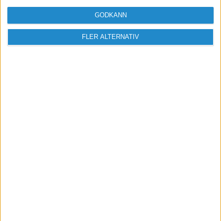
GODKÄNN
FLER ALTERNATIV
Vill du delta i diskussionen?
Logga in eller registrera dig för att skriva
inlägg och delta i diskussioner.
Logga in / Registrera