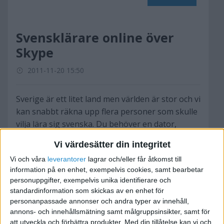
Svensklärare online över
Skype
2011-11-20 15:50
Sverige är ett litet land men världen är stor och vi
kan snabbt räkna upp flera personer som skulle
vilja lära sig svenska. Du behöver en dator,
headset och en liten marknadsföringskostnad på
Vi värdesätter din integritet
Google Adwords, sen är du igång.
Vi och våra
leverantorer
lagrar och/eller får åtkomst till
information på en enhet, exempelvis cookies, samt bearbetar
personuppgifter, exempelvis unika identifierare och
standardinformation som skickas av en enhet för
personanpassade annonser och andra typer av innehåll,
Nik
annons- och innehållsmätning samt målgruppsinsikter, samt för
att utveckla och förbättra produkter.
Med din tillåtelse kan vi och