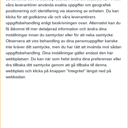
våra leverantörer använda exakta uppgifter om geografisk
2011-11-22 02:35
positionering och identifiering via skanning av enheten. Du kan
klicka för att godkänna vår och våra leverantörers
Jag skulle säga att det finns rätt så många i Kina
uppgiftsbehandling enligt beskrivningen ovan. Alternativt kan du
som skulle vilja studera Svenska genom detta
få åtkomst till mer detaljerad information och ändra dina
metod.
inställningar innan du samtycker eller för att neka samtycke.
Observera att viss behandling av dina personuppgifter kanske
inte kräver ditt samtycke, men du har rätt att invända mot sådan
Troligen mest studenter some studerar svenska
uppgiftsbehandling. Dina inställningar gäller endast den här
eller studenter some funderar eller planerar att
webbplatsen. Du kan när som helst ändra dina preferenser eller
studera i Sverige.
dra tillbaka ditt samtycke genom att gå tillbaka till denna
webbplats och klicka på knappen "Integritet" längst ned på
Om man vill nå denna marknad måste man
webbsidan.
troligen också använda sig av Baidu advertising
some är en kinesisk "kopia" av Google Ads. Skulle
gissa att man behöver hjälp från en person som
behärskar kinesiska innan man gör det dock.
Men det är ingen störra problem.
Undrar om det finns en bra plattform att