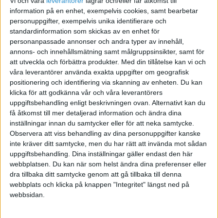
Vi och våra
leverantorer
lagrar och/eller får åtkomst till
information på en enhet, exempelvis cookies, samt bearbetar
2018-08-31 11:41
personuppgifter, exempelvis unika identifierare och
standardinformation som skickas av en enhet för
personanpassade annonser och andra typer av innehåll,
Hej,
annons- och innehållsmätning samt målgruppsinsikter, samt för
att utveckla och förbättra produkter.
Med din tillåtelse kan vi och
Rent praktiskt skulle det vara så att företaget
våra leverantörer använda exakta uppgifter om geografisk
säljer de noterade aktierna på börsen som
positionering och identifiering via skanning av enheten. Du kan
vanligt och sedan kan privatpersonen köpa.
klicka för att godkänna vår och våra leverantörers
uppgiftsbehandling enligt beskrivningen ovan. Alternativt kan du
Möjligen skulle din bank (eller vad du nu har din
få åtkomst till mer detaljerad information och ändra dina
depå etc) kunna ordna affären på annat sätt.
inställningar innan du samtycker eller för att neka samtycke.
Observera att viss behandling av dina personuppgifter kanske
Tänk dock på att överföringen bör vara till
inte kräver ditt samtycke, men du har rätt att invända mot sådan
marknadsvärde (vilket en vanlig försäljning/köp
uppgiftsbehandling. Dina inställningar gäller endast den här
skulle bli) och att du annars skulle
webbplatsen. Du kan när som helst ändra dina preferenser eller
dra tillbaka ditt samtycke genom att gå tillbaka till denna
förmånsbeskattas för transaktionen (det gäller
webbplats och klicka på knappen "Integritet" längst ned på
för ägare/närstående).
webbsidan.
Har du tankar på att sälja till en utomstående?