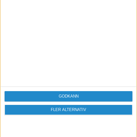
eller till någon helt annan.
www.bocekonomi.se
- Redovisning, nyföretagande,
företagsutveckling
GODKÄNN
FLER ALTERNATIV