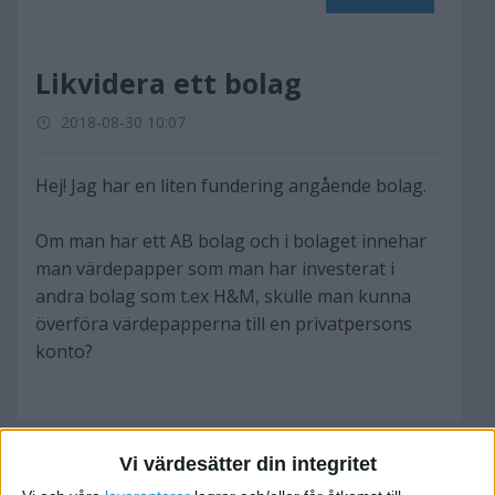
Likvidera ett bolag
2018-08-30 10:07
Hej! Jag har en liten fundering angående bolag.
Om man har ett AB bolag och i bolaget innehar
man värdepapper som man har investerat i
andra bolag som t.ex H&M, skulle man kunna
överföra värdepapperna till en privatpersons
konto?
Vi värdesätter din integritet
Johan Boström