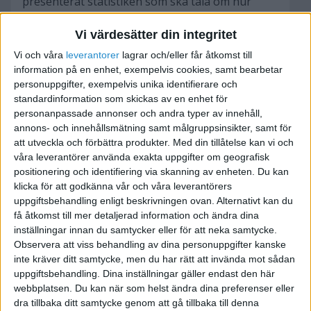
presenterat statistiken som ska tala om hur
mycket kunder och trafik jag fått ifrån hitta.se
Vi värdesätter din integritet
har jag tyckt att siffrorna sett bra ut. MEN! När
jag dubbelkollade i mitt eget statistiksystem
Vi och våra
leverantorer
lagrar och/eller får åtkomst till
(google analytics) upptäcker jag att siffrorna
information på en enhet, exempelvis cookies, samt bearbetar
personuppgifter, exempelvis unika identifierare och
som Tony presenterat är TOTAL BLUFF.
standardinformation som skickas av en enhet för
personanpassade annonser och andra typer av innehåll,
Jag vill därför utfärda en varning för Tony
annons- och innehållsmätning samt målgruppsinsikter, samt för
Camsjö och hitta.se! Att kunna sitta på möte och
att utveckla och förbättra produkter.
Med din tillåtelse kan vi och
lura mig på åtskilliga tusenlappar medans han
våra leverantörer använda exakta uppgifter om geografisk
positionering och identifiering via skanning av enheten. Du kan
ser mig in i ögonen och tackar för kaffet efteråt
klicka för att godkänna vår och våra leverantörers
är inte hedervärt.
uppgiftsbehandling enligt beskrivningen ovan. Alternativt kan du
få åtkomst till mer detaljerad information och ändra dina
Mina frågor till er med erfarenhet är:
inställningar innan du samtycker eller för att neka samtycke.
Observera att viss behandling av dina personuppgifter kanske
inte kräver ditt samtycke, men du har rätt att invända mot sådan
[ul]
uppgiftsbehandling. Dina inställningar gäller endast den här
[li]Vad kan jag göra i den här situatonen? Jag har
webbplatsen. Du kan när som helst ändra dina preferenser eller
annonserat i 3 år och betalat för ett resultat som
dra tillbaka ditt samtycke genom att gå tillbaka till denna