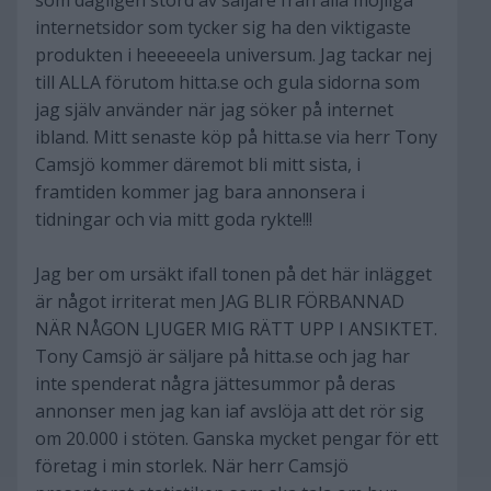
som dagligen störd av säljare från alla möjliga
internetsidor som tycker sig ha den viktigaste
produkten i heeeeeela universum. Jag tackar nej
till ALLA förutom hitta.se och gula sidorna som
jag själv använder när jag söker på internet
ibland. Mitt senaste köp på hitta.se via herr Tony
Camsjö kommer däremot bli mitt sista, i
framtiden kommer jag bara annonsera i
tidningar och via mitt goda rykte!!!
Jag ber om ursäkt ifall tonen på det här inlägget
är något irriterat men JAG BLIR FÖRBANNAD
NÄR NÅGON LJUGER MIG RÄTT UPP I ANSIKTET.
Tony Camsjö är säljare på hitta.se och jag har
inte spenderat några jättesummor på deras
annonser men jag kan iaf avslöja att det rör sig
om 20.000 i stöten. Ganska mycket pengar för ett
företag i min storlek. När herr Camsjö