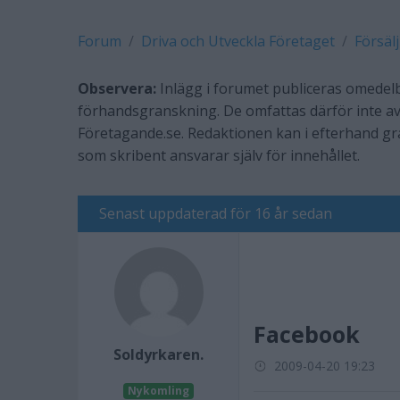
Forum
Driva och Utveckla Företaget
Försäl
Observera:
Inlägg i forumet publiceras omedelb
förhandsgranskning. De omfattas därför inte av
Företagande.se. Redaktionen kan i efterhand g
som skribent ansvarar själv för innehållet.
Senast uppdaterad för 16 år sedan
Facebook
Soldyrkaren.
2009-04-20 19:23
Nykomling