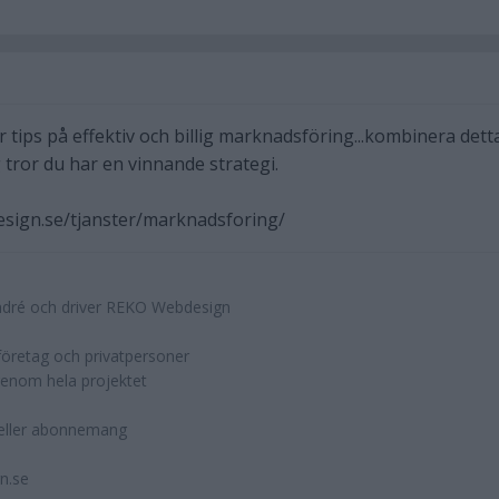
r tips på effektiv och billig marknadsföring...kombinera dett
tror du har en vinnande strategi.
sign.se/tjanster/marknadsforing/
ndré och driver REKO Webdesign
företag och privatpersoner
genom hela projektet
eller abonnemang
n.se