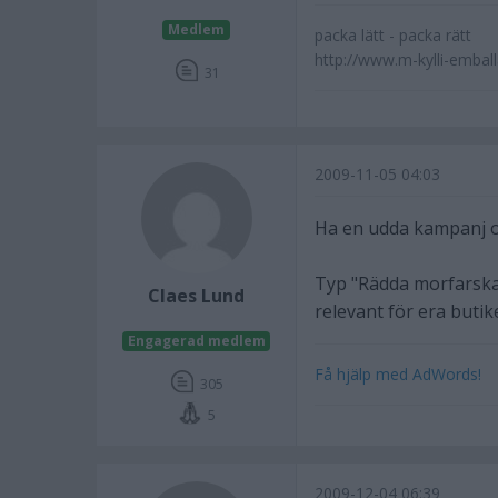
Medlem
packa lätt - packa rätt
http://www.m-kylli-embal
31
2009-11-05 04:03
Ha en udda kampanj och
Typ "Rädda morfarska
Claes Lund
relevant för era butik
Engagerad medlem
Få hjälp med AdWords!
305
5
2009-12-04 06:39