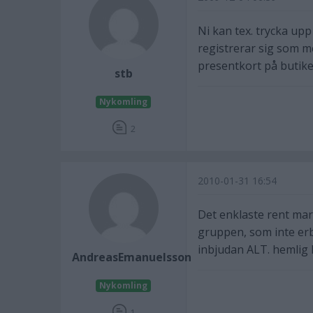
Ni kan tex. trycka upp 
registrerar sig som me
presentkort på butike
stb
Nykomling
2
2010-01-31 16:54
Det enklaste rent mar
gruppen, som inte erbj
inbjudan ALT. hemlig 
AndreasEmanuelsson
Nykomling
1