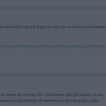
te enkelt för sig också genom att t.ex. annonsera via faceb
lu
,
företagsförsäljning
,
köpa företag
,
företagsvärdering
,
sälja företag
i ett ämne du brinner för. Då kommer det gå snabbt om du
. Sedan kan du därifrån få medlemmar till andra dina sidor.