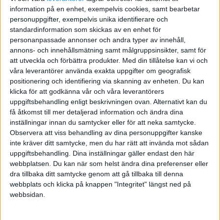
information på en enhet, exempelvis cookies, samt bearbetar
personuppgifter, exempelvis unika identifierare och
standardinformation som skickas av en enhet för
danne
personanpassade annonser och andra typer av innehåll,
annons- och innehållsmätning samt målgruppsinsikter, samt för
att utveckla och förbättra produkter.
Med din tillåtelse kan vi och
2005-06-03 11:07
våra leverantörer använda exakta uppgifter om geografisk
positionering och identifiering via skanning av enheten. Du kan
klicka för att godkänna vår och våra leverantörers
Hej! Ni kan pröva att söka varor på
uppgiftsbehandling enligt beskrivningen ovan. Alternativt kan du
www.alibaba.com. Där kan man hitta det mesta!
få åtkomst till mer detaljerad information och ändra dina
inställningar innan du samtycker eller för att neka samtycke.
Observera att viss behandling av dina personuppgifter kanske
inte kräver ditt samtycke, men du har rätt att invända mot sådan
/Danne
uppgiftsbehandling. Dina inställningar gäller endast den här
webbplatsen. Du kan när som helst ändra dina preferenser eller
dra tillbaka ditt samtycke genom att gå tillbaka till denna
Billiga solglasögon - www.trendystuff.se
webbplats och klicka på knappen "Integritet" längst ned på
www.spaweekendhotell.se - Spa portal
webbsidan.