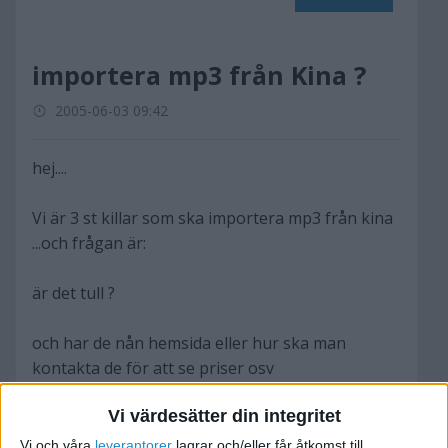
importera mp3 från Kina ?
2005-06-03 09:42
hej....
Vi är 3 st killar som ska importera mp3 från kina
...och frågan är:
är det tull ?
och har de nån hemsida eller hur ska man
kontakta de för att se priser osv
Vi värdesätter din integritet
jag vill ha reda på priser och hur de ser ut!???
Vi och våra
leverantorer
lagrar och/eller får åtkomst till