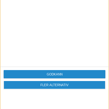
Annars hittar du säkert andra ;)..
M-Daniel Johansson
GODKÄNN
FLER ALTERNATIV