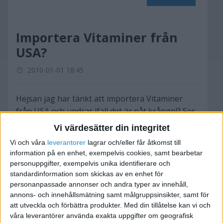
Importera Vitaminer från
USA?
2010-01-01 18:45
Hejsan jag har tänkt att importera Vitaminer
från USA och undrar ifall det är nåt krångel? Ses
vitaminer som läkemedel? Det är B vitaminer och
Vi värdesätter din integritet
C vitaminer som jag hade tänkt importera. Har
Vi och våra
leverantorer
lagrar och/eller får åtkomst till
hört att det är en del krångel om man importerar
information på en enhet, exempelvis cookies, samt bearbetar
läkemedel från utanför eu?
personuppgifter, exempelvis unika identifierare och
standardinformation som skickas av en enhet för
Tack på förhand!
personanpassade annonser och andra typer av innehåll,
annons- och innehållsmätning samt målgruppsinsikter, samt för
att utveckla och förbättra produkter.
Med din tillåtelse kan vi och
våra leverantörer använda exakta uppgifter om geografisk