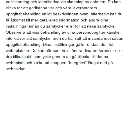
positionering och identifiering via skanning av enheten. Du kan
klicka för att godkänna vår och våra leverantörers
swetrot
uppgiftsbehandling enligt beskrivningen ovan. Alternativt kan du
få åtkomst till mer detaljerad information och ändra dina
inställningar innan du samtycker eller för att neka samtycke.
2010-01-01 21:06
Observera att viss behandling av dina personuppgifter kanske
inte kräver ditt samtycke, men du har rätt att invända mot sådan
Vitaminer är inte läkemedel, men eftersom du tar
uppgiftsbehandling. Dina inställningar gäller endast den här
in något i EU så är det du som har
webbplatsen. Du kan när som helst ändra dina preferenser eller
producentansvaret för det. Det betyder att du
dra tillbaka ditt samtycke genom att gå tillbaka till denna
bör förvissa dig noga om vad det är i vitaminerna
webbplats och klicka på knappen "Integritet" längst ned på
webbsidan.
så att du inte får problem med folk som får
allergiska reaktioner när de äter av dem, eller
fastnar i dopingtest.
Du bör också kontrollera att
varumärkesinnehavaren inte har något emot att
det tas in till EU. Många sådana här produkter
säljs väldigt billigt i USA och andra länder, och
dyrt i Europa. Och ägarna till varumärket har en