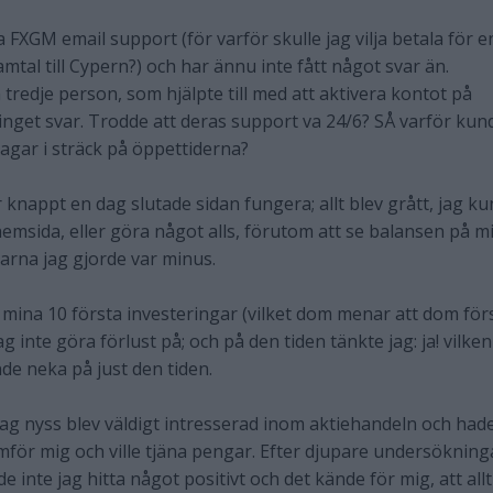
FXGM email support (för varför skulle jag vilja betala för e
amtal till Cypern?) och har ännu inte fått något svar än.
tredje person, som hjälpte till med att aktivera kontot på
inget svar. Trodde att deras support va 24/6? SÅ varför kun
dagar i sträck på öppettiderna?
er knappt en dag slutade sidan fungera; allt blev grått, jag k
emsida, eller göra något alls, förutom att se balansen på mi
arna jag gjorde var minus.
mina 10 första investeringar (vilket dom menar att dom för
g inte göra förlust på; och på den tiden tänkte jag: ja! vilke
unde neka på just den tiden.
 jag nyss blev väldigt intresserad inom aktiehandeln och had
mför mig och ville tjäna pengar. Efter djupare undersökning
e inte jag hitta något positivt och det kände för mig, att allt