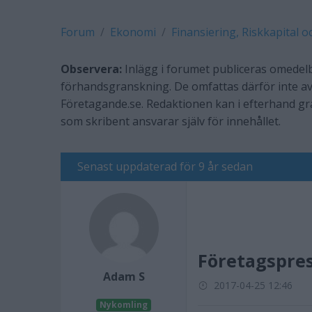
Forum
Ekonomi
Finansiering, Riskkapital o
Observera:
Inlägg i forumet publiceras omedelb
förhandsgranskning. De omfattas därför inte av
Företagande.se. Redaktionen kan i efterhand g
som skribent ansvarar själv för innehållet.
Senast uppdaterad för 9 år sedan
Företagspre
Adam S
2017-04-25 12:46
Nykomling