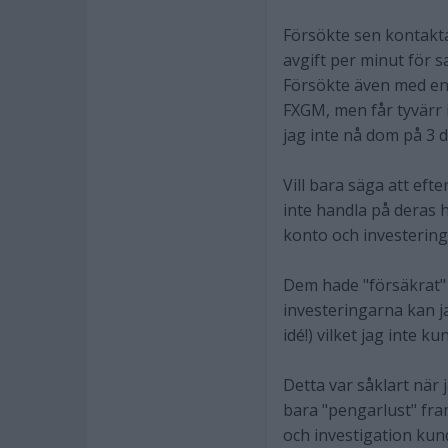
Försökte sen kontakta 
avgift per minut för s
Försökte även med en 
FXGM, men får tyvärr 
jag inte nå dom på 3 
Vill bara säga att eft
inte handla på deras h
konto och investering
Dem hade "försäkrat" 
investeringarna kan ja
idé!) vilket jag inte k
Detta var såklart när
bara "pengarlust" fra
och investigation kund