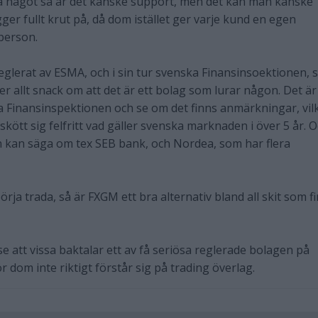
å något så är det kanske support, men det kan man kanske
gger fullt krut på, då dom istället ger varje kund en egen
person.
eglerat av ESMA, och i sin tur svenska Finansinsoektionen, 
r allt snack om att det är ett bolag som lurar någon. Det är
nga Finansinspektionen och se om det finns anmärkningar, vil
skött sig felfritt vad gäller svenska marknaden i över 5 år. 
n kan säga om tex SEB bank, och Nordea, som har flera
 börja trada, så är FXGM ett bra alternativ bland all skit som f
 se att vissa baktalar ett av få seriösa reglerade bolagen på
dom inte riktigt förstår sig på trading överlag.