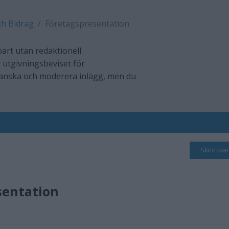
ch Bidrag
Företagspresentation
art utan redaktionell
 utgivningsbeviset för
ranska och moderera inlägg, men du
Skriv svar
sentation