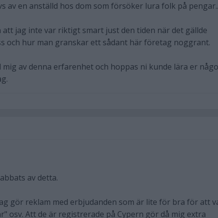
vs av en anställd hos dom som försöker lura folk på pengar.
att jag inte var riktigt smart just den tiden när det gällde
s och hur man granskar ett sådant här företag noggrant.
ed mig av denna erfarenhet och hoppas ni kunde lära er någo
ag.
rabbats av detta.
g gör reklam med erbjudanden som är lite för bra för att v
" osv. Att de är registrerade på Cypern gör då mig extra