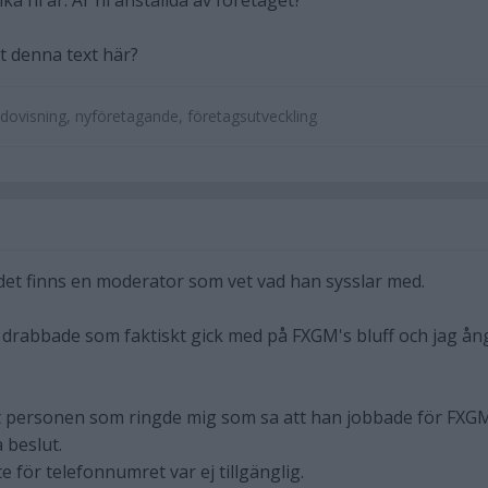
ka ni är. Är ni anställda av företaget?
t denna text här?
dovisning, nyföretagande, företagsutveckling
 det finns en moderator som vet vad han sysslar med.
e drabbade som faktiskt gick med på FXGM's bluff och jag ån
t personen som ringde mig som sa att han jobbade för FXG
a beslut.
e för telefonnumret var ej tillgänglig.