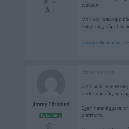
1011
tveksam.
211
Man bör kolla upp båd
enligt mig, något av 
www.bocekonomi.se
- Re
2019-02-08 17:10
Jag tradar med FXGM, o
under mina år, och ja
JImmy Törnblad
Egen handläggare, bra 
plattform.
Nykomling
1