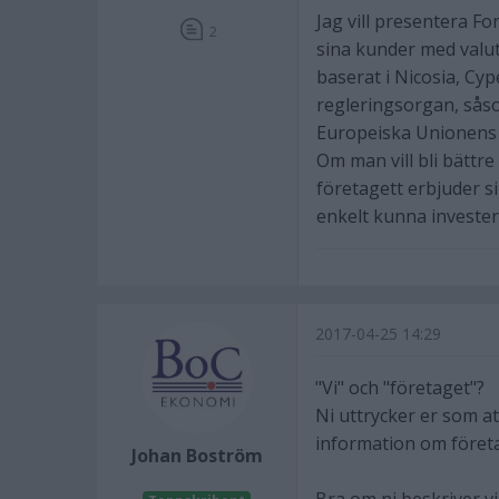
Jag vill presentera Fo
2
sina kunder med valut
baserat i Nicosia, Cyp
regleringsorgan, sås
Europeiska Unionens D
Om man vill bli bättr
företagett erbjuder si
enkelt kunna invester
2017-04-25 14:29
"Vi" och "företaget"?
Ni uttrycker er som at
information om föret
Johan Boström