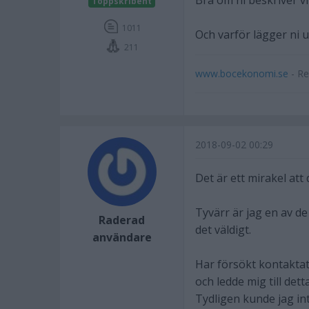
Bra om ni beskriver vil
Toppskribent
1011
Och varför lägger ni u
211
www.bocekonomi.se
- Re
2018-09-02 00:29
Det är ett mirakel att
Tyvärr är jag en av d
Raderad
det väldigt.
användare
Har försökt kontakta
och ledde mig till dett
Tydligen kunde jag int