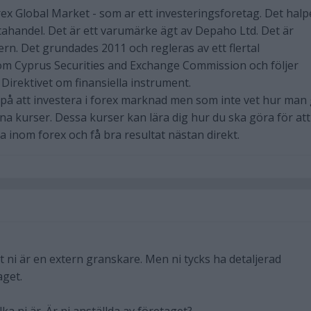
rex Global Market - som ar ett investeringsforetag. Det halp
ahandel. Det är ett varumärke ägt av Depaho Ltd. Det är
ern. Det grundades 2011 och regleras av ett flertal
om Cyprus Securities and Exchange Commission och följer
irektivet om finansiella instrument.
e på att investera i forex marknad men som inte vet hur man 
na kurser. Dessa kurser kan lära dig hur du ska göra för att
a inom forex och få bra resultat nästan direkt.
t ni är en extern granskare. Men ni tycks ha detaljerad
aget.