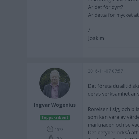
Är det för dyrt?
Är detta för mycket at
/
Joakim
2016-11-07 07:57
Det första du alltid sk
deras verksamhet är vä
Ingvar Wogenius
Rörelsen i sig, och bil
som kan vara av värde 
Toppskribent
marknaden och se vad 
1573
Det betyder också att 
269