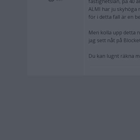
fastighetslån, på 40 
ALMI har ju skyhöga r
för i detta fall är en 
Men kolla upp detta no
jag sett nåt på Blocket
Du kan lugnt räkna med 