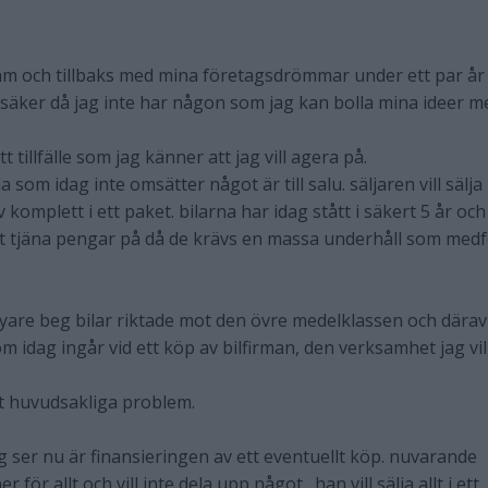
ram och tillbaks med mina företagsdrömmar under ett par år
säker då jag inte har någon som jag kan bolla mina ideer me
 tillfälle som jag känner att jag vill agera på.
ma som idag inte omsätter något är till salu. säljaren vill sälja
 komplett i ett paket. bilarna har idag stått i säkert 5 år och
tt tjäna pengar på då de krävs en massa underhåll som med
 nyare beg bilar riktade mot den övre medelklassen och därav
om idag ingår vid ett köp av bilfirman, den verksamhet jag vil
tt huvudsakliga problem.
g ser nu är finansieringen av ett eventuellt köp. nuvarande
för allt och vill inte dela upp något., han vill sälja allt i ett