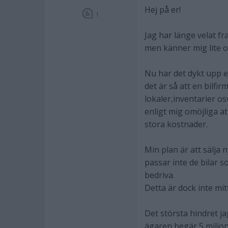
Hej på er!
1
Jag har länge velat f
men känner mig lite o
Nu har det dykt upp ett
det är så att en bilfir
lokaler,inventarier osv
enligt mig omöjliga a
stora kostnader.
Min plan är att sälja
passar inte de bilar s
bedriva.
Detta är dock inte mi
Det största hindret ja
ägaren begär 5 miljoner 