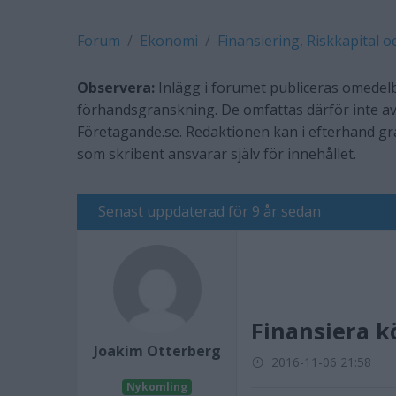
Forum
Ekonomi
Finansiering, Riskkapital o
Observera:
Inlägg i forumet publiceras omedelb
förhandsgranskning. De omfattas därför inte av
Företagande.se. Redaktionen kan i efterhand g
som skribent ansvarar själv för innehållet.
Senast uppdaterad för 9 år sedan
Finansiera k
Joakim Otterberg
2016-11-06 21:58
Nykomling