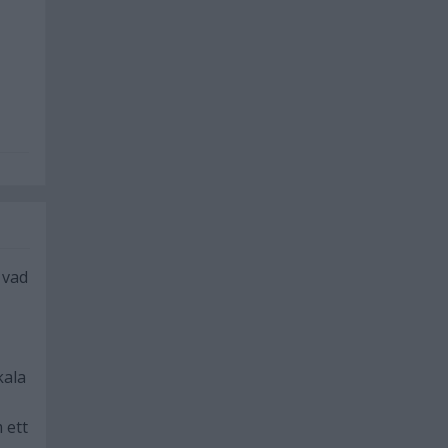
v vad
kala
 ett