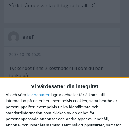
Så det får nog vänta ett tag i alla fall... 🙁
Hans F
2007-10-20 15:25
Tycker det finns 2 kostnader till som du bör
tänka på.
Vi värdesätter din integritet
1. Fraktkostnad till kund. Förvisso är det en
Vi och våra
leverantorer
lagrar och/eller får åtkomst till
kostnad som kunden kanske får betala men
information på en enhet, exempelvis cookies, samt bearbetar
ändå.
personuppgifter, exempelvis unika identifierare och
standardinformation som skickas av en enhet för
2. Betalkostnader. Det billigaste sättet att betala
personanpassade annonser och andra typer av innehåll,
är att kräva förskottsbetalning. dvs man
annons- och innehållsmätning samt målgruppsinsikter, samt för