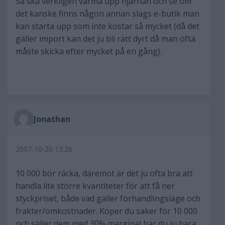
Så ska verkligen värma upp hjärnan och se om
det kanske finns någon annan slags e-butik man
kan starta upp som inte kostar så mycket (då det
gäller import kan det ju bli rätt dyrt då man ofta
måste skicka efter mycket på en gång).
Jonathan
2007-10-20 13:26
10 000 bör räcka, däremot är det ju ofta bra att
handla lite större kvantiteter för att få ner
styckpriset, både vad gäller förhandlingsläge och
frakter/omkostnader. Köper du saker för 10 000
och säljer dem med 30% marginal har du ju bara