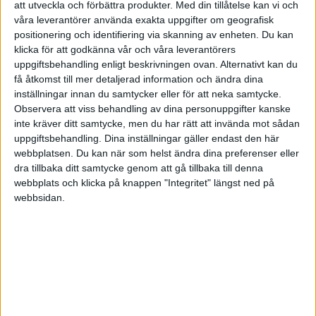
att utveckla och förbättra produkter.
Med din tillåtelse kan vi och
genererar en faktura och kunden betalar till
våra leverantörer använda exakta uppgifter om geografisk
bank/postgirot och när sedan betalnigen är
positionering och identifiering via skanning av enheten. Du kan
gjord skickar man sakerna. Men på detta sätt
klicka för att godkänna vår och våra leverantörers
förlorar man nog en massa potentiella kunder.
uppgiftsbehandling enligt beskrivningen ovan. Alternativt kan du
Så kortbetalningar, postförskott osv kan ju vara
få åtkomst till mer detaljerad information och ändra dina
inställningar innan du samtycker eller för att neka samtycke.
bra. Men det kostar.
Observera att viss behandling av dina personuppgifter kanske
inte kräver ditt samtycke, men du har rätt att invända mot sådan
Hans
uppgiftsbehandling. Dina inställningar gäller endast den här
webbplatsen. Du kan när som helst ändra dina preferenser eller
dra tillbaka ditt samtycke genom att gå tillbaka till denna
webbplats och klicka på knappen "Integritet" längst ned på
webbsidan.
Sirlig
2007-10-20 20:32
Marknadsföring är också en sak du behöver ta
ställning till. Marknadsföring kan ju kosta mycket