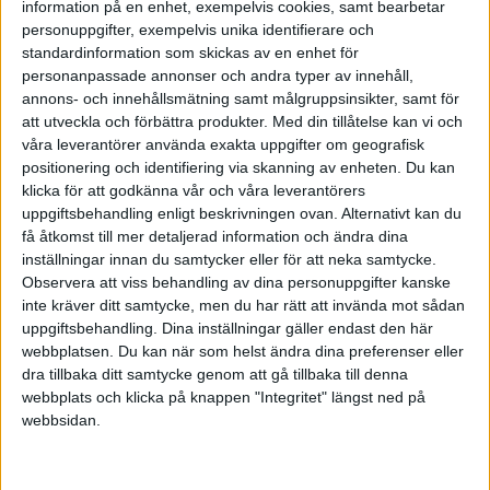
information på en enhet, exempelvis cookies, samt bearbetar
inte något annat. Eller har ni så gott om stålar?
personuppgifter, exempelvis unika identifierare och
Du ska väl söka med NN!? ;)
standardinformation som skickas av en enhet för
personanpassade annonser och andra typer av innehåll,
annons- och innehållsmätning samt målgruppsinsikter, samt för
att utveckla och förbättra produkter.
Med din tillåtelse kan vi och
våra leverantörer använda exakta uppgifter om geografisk
Sinnenas Teater
positionering och identifiering via skanning av enheten. Du kan
klicka för att godkänna vår och våra leverantörers
uppgiftsbehandling enligt beskrivningen ovan. Alternativt kan du
2007-08-08 22:08
få åtkomst till mer detaljerad information och ändra dina
inställningar innan du samtycker eller för att neka samtycke.
Söka Eu bidrag är inte världens enklaste sak
Observera att viss behandling av dina personuppgifter kanske
inte kräver ditt samtycke, men du har rätt att invända mot sådan
:blink
uppgiftsbehandling. Dina inställningar gäller endast den här
Däremot så finns det många som erbjuder dessa
webbplatsen. Du kan när som helst ändra dina preferenser eller
tjänster till en relativt hög kostnad.
dra tillbaka ditt samtycke genom att gå tillbaka till denna
Det är heller inget ovanligt att man få avslag på
webbplats och klicka på knappen "Integritet" längst ned på
sin ansökan.
webbsidan.
Det blir således ytterligare en kostnad istället för
ett tänkt bidrag.