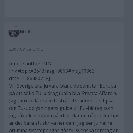
Mr X
2007-08-08 21:42
[quote author=N.N.
link=topic=2643.msg10863#msg10863
date=1186480228]
Vi i Sverige ska ju vara bland de sämsta i Europa
på att söka EU-bidrag (källa bl.a. Privata Affärer).
Jag tänkte då dra mitt strå till stacken och tipsa
om EU-upplysningens guide till EU-bidrag som
jag råkade snubbla på idag. Har du några fler tips
är det bara att skriva ner dem. Jag ser ju hellre
att mina skattepengar går till svenska företag än