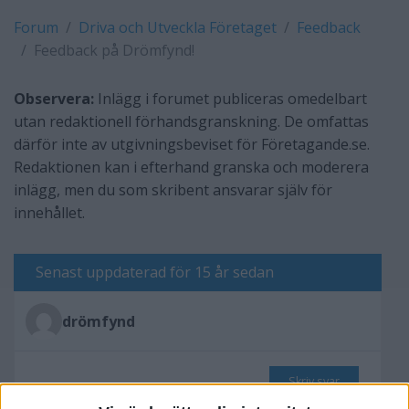
Forum
Driva och Utveckla Företaget
Feedback
Feedback på Drömfynd!
Observera:
Inlägg i forumet publiceras omedelbart
utan redaktionell förhandsgranskning. De omfattas
därför inte av utgivningsbeviset för Företagande.se.
Redaktionen kan i efterhand granska och moderera
inlägg, men du som skribent ansvarar själv för
innehållet.
Senast uppdaterad för 15 år sedan
drömfynd
Skriv svar