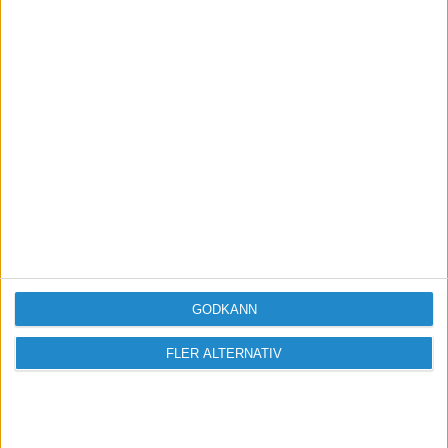
Vill du delta i diskussionen?
Logga in eller registrera dig för att skriva
inlägg och delta i diskussioner.
Logga in / Registrera
GODKÄNN
FLER ALTERNATIV