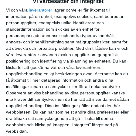
Vi värdesätter din integritet
Vi och våra
leverantorer
lagrar och/eller får åtkomst till
Feedback på Drömfynd!
information på en enhet, exempelvis cookies, samt bearbetar
personuppgifter, exempelvis unika identifierare och
2011-03-18 11:06
standardinformation som skickas av en enhet för
personanpassade annonser och andra typer av innehåll,
annons- och innehållsmätning samt målgruppsinsikter, samt för
Hej!
att utveckla och förbättra produkter.
Med din tillåtelse kan vi och
våra leverantörer använda exakta uppgifter om geografisk
Har en webbutik som jag startade i början av
positionering och identifiering via skanning av enheten. Du kan
december. Har ganska så bra trafik men väldigt
klicka för att godkänna vår och våra leverantörers
få som handlar?!
uppgiftsbehandling enligt beskrivningen ovan. Alternativt kan du
få åtkomst till mer detaljerad information och ändra dina
inställningar innan du samtycker eller för att neka samtycke.
Har nu även butik på tradera där det handlas
Observera att viss behandling av dina personuppgifter kanske
mera.
inte kräver ditt samtycke, men du har rätt att invända mot sådan
uppgiftsbehandling. Dina inställningar gäller endast den här
Konstruktiv feedback vore toppen!
webbplatsen. Du kan när som helst ändra dina preferenser eller
dra tillbaka ditt samtycke genom att gå tillbaka till denna
webbplats och klicka på knappen "Integritet" längst ned på
Mvh
webbsidan.
Linda