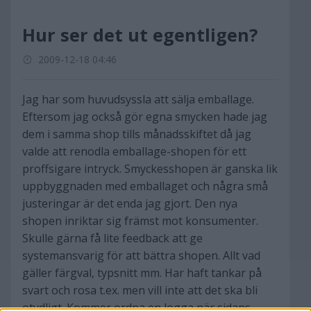
Hur ser det ut egentligen?
2009-12-18 04:46
Jag har som huvudsyssla att sälja emballage.
Eftersom jag också gör egna smycken hade jag
dem i samma shop tills månadsskiftet då jag
valde att renodla emballage-shopen för ett
proffsigare intryck. Smyckesshopen är ganska lik
uppbyggnaden med emballaget och några små
justeringar är det enda jag gjort. Den nya
shopen inriktar sig främst mot konsumenter.
Skulle gärna få lite feedback att ge
systemansvarig för att bättra shopen. Allt vad
gäller färgval, typsnitt mm. Har haft tankar på
svart och rosa t.ex. men vill inte att det ska bli
otydligt. Kommer ordna en logga när sidans