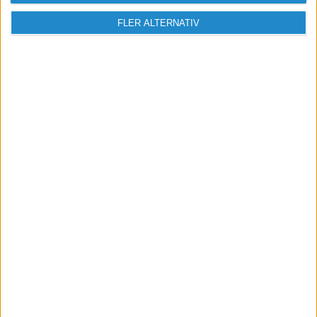
FLER ALTERNATIV
Vill du delta i diskussionen?
Logga in eller registrera dig för att skriva
inlägg och delta i diskussioner.
Logga in / Registrera