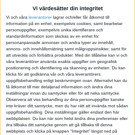
utformning i de nämnda är fastställd.
Vi värdesätter din integritet
Vi och våra
leverantorer
lagrar och/eller får åtkomst till
www.penguindesign.se
information på en enhet, exempelvis cookies, samt bearbetar
personuppgifter, exempelvis unika identifierare och
standardinformation som skickas av en enhet för
packa lätt - packa rätt
personanpassade annonser och andra typer av innehåll,
http://www.m-kylli-emballage.se
annons- och innehållsmätning samt målgruppsinsikter, samt för
att utveckla och förbättra produkter.
Med din tillåtelse kan vi och
våra leverantörer använda exakta uppgifter om geografisk
positionering och identifiering via skanning av enheten. Du kan
klicka för att godkänna vår och våra leverantörers
najjie
uppgiftsbehandling enligt beskrivningen ovan. Alternativt kan du
få åtkomst till mer detaljerad information och ändra dina
inställningar innan du samtycker eller för att neka samtycke.
2009-12-18 08:16
Observera att viss behandling av dina personuppgifter kanske
inte kräver ditt samtycke, men du har rätt att invända mot sådan
Hrm, jag e kanske inte rätt person att svara då
uppgiftsbehandling. Dina inställningar gäller endast den här
jag aldrig gillat rosa. Men i den här mängden
webbplatsen. Du kan när som helst ändra dina preferenser eller
tänker jag disney-prinsessa och dina smycken
dra tillbaka ditt samtycke genom att gå tillbaka till denna
webbplats och klicka på knappen "Integritet" längst ned på
har inte den stilen. Dina smycken däremot är