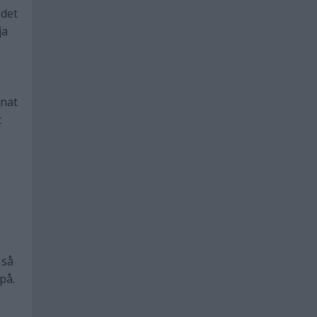
 det
ja
inat
t
 så
på.