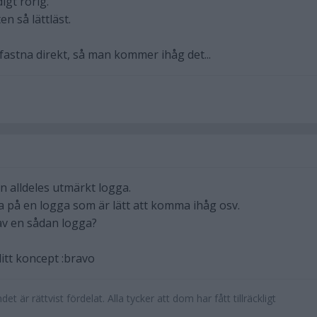
igt rörig.
n så lättläst.
fastna direkt, så man kommer ihåg det...
en alldeles utmärkt logga.
sa på en logga som är lätt att komma ihåg osv.
 av en sådan logga?
ditt koncept :bravo
t är rättvist fördelat. Alla tycker att dom har fått tillräckligt