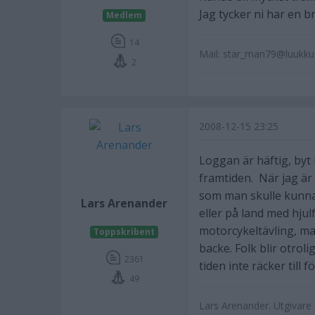
Jag tycker ni har en b
Medlem
14
Mail: star_man79@luukk
2
2008-12-15 23:25
Loggan är häftig, byt 
framtiden. När jag är 
som man skulle kunna 
Lars Arenander
eller på land med hju
motorcykeltävling, man
Toppskribent
backe. Folk blir otro
2361
tiden inte räcker till 
49
Lars Arenander. Utgivar