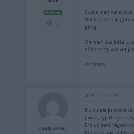
vilse
Skulle man bara lotta
Medlem
Det kan man ju göra v
33
gång.
Om man ska lotta ut e
någonting, vad vet jag 
/Andreas
2008-12-15 12:35
Du kunde ju prova ta
priser, typ Bingolott
Erbjud dem någon intre
roadrunner
Kunde bli mycket tra