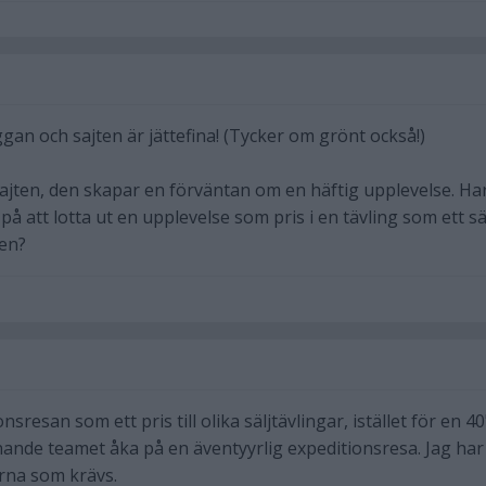
ggan och sajten är jättefina! (Tycker om grönt också!)
ajten, den skapar en förväntan om en häftig upplevelse. Ha
 att lotta ut en upplevelse som pris i en tävling som ett sä
den?
nsresan som ett pris till olika säljtävlingar, istället för en 40
nande teamet åka på en äventyyrlig expeditionsresa. Jag har 
arna som krävs.