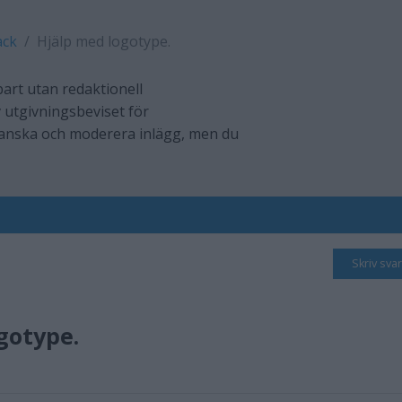
ack
Hjälp med logotype.
art utan redaktionell
 utgivningsbeviset för
ranska och moderera inlägg, men du
Skriv svar
gotype.