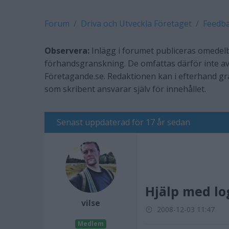
Forum
Driva och Utveckla Företaget
Feedb
Observera:
Inlägg i forumet publiceras omedelb
förhandsgranskning. De omfattas därför inte av
Företagande.se. Redaktionen kan i efterhand g
som skribent ansvarar själv för innehållet.
Senast uppdaterad för 17 år sedan
Hjälp med lo
vilse
2008-12-03 11:47
Medlem