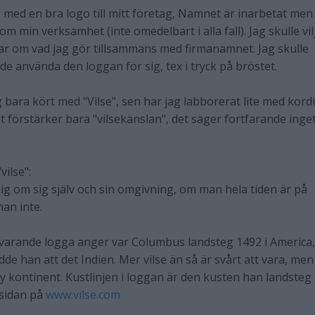
jälp med en bra logo till mitt företag, Namnet är inarbetat men
m min verksamhet (inte omedelbart i alla fall). Jag skulle vil
ar om vad jag gör tillsammans med firmanamnet. Jag skulle
de använda den loggan för sig, tex i tryck på bröstet.
 bara kört med "Vilse", sen har jag labborerat lite med kord
t förstärker bara "vilsekänslan", det säger fortfarande inge
ilse":
sig om sig själv och sin omgivning, om man hela tiden är på
an inte.
yvarande logga anger var Columbus landsteg 1492 i America,
odde han att det Indien. Mer vilse än så är svårt att vara, men
y kontinent. Kustlinjen i loggan är den kusten han landsteg 
tsidan på
www.vilse.com