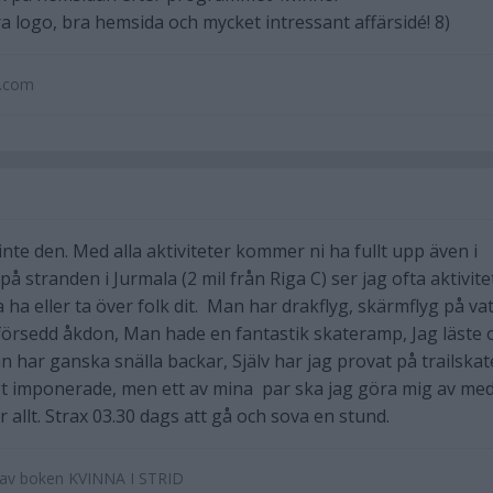
ra logo, bra hemsida och mycket intressant affärsidé! 8)
u.com
inte den. Med alla aktiviteter kommer ni ha fullt upp även i
på stranden i Jurmala (2 mil från Riga C) ser jag ofta aktivite
ha eller ta över folk dit. Man har drakflyg, skärmflyg på va
lförsedd åkdon, Man hade en fantastik skateramp, Jag läste
 har ganska snälla backar, Själv har jag provat på trailskate
ligt imponerade, men ett av mina par ska jag göra mig av me
för allt. Strax 03.30 dags att gå och sova en stund.
e av boken KVINNA I STRID