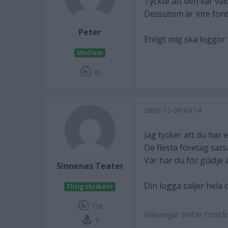
Tyckte att den var väld
Dessutom är inte fonte
Peter
Enligt mig ska loggor 
Medlem
45
2008-12-09 04:14
Jag tycker att du har 
De flesta företag sat
Var har du för glädje
Sinnenas Teater
Din logga säljer hela 
Flitig skribent
758
Hälsningar Stefan Förstånde
9