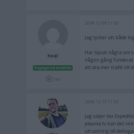
2008-12-09 11:20
Jag tycker att både lo
Har tipsat några om s
heal
någon gång funderat på
att dra mer trafik till 
Engagerad medlem
193
2008-12-15 11:53
Jag säljer tex Expeditio
plasma tv kan det vin
utrustning till deltag