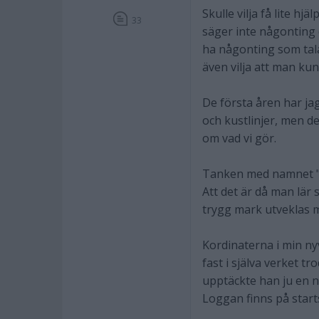
Skulle vilja få lite h
33
säger inte någonting o
ha någonting som tal
även vilja att man kun
De första åren har jag
och kustlinjer, men de
om vad vi gör.
Tanken med namnet "v
Att det är då man lär 
trygg mark utveklas m
Kordinaterna i min n
fast i själva verket tr
upptäckte han ju en n
Loggan finns på star