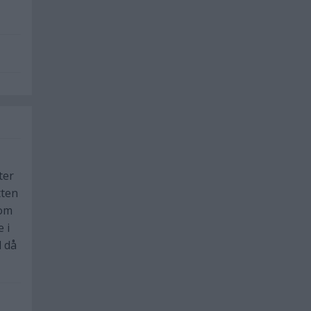
ter
tten
 om
 i
d då