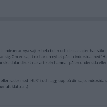
e indexerar nya sajter hela tiden och dessa sajter har säker
r sig. Om en sajt t ex har en nyhet på sin indexsida med "H
anske dalar direkt när artikeln hamnar på en undersida eller
r eller rader med "HLR" i och lägg upp på din sajts indexsida 
r att klättra! ;)