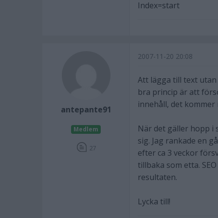
Index=start
2007-11-20 20:08
Att lägga till text uta
bra princip är att för
innehåll, det kommer
antepante91
När det gäller hopp i s
Medlem
sig. Jag rankade en g
27
efter ca 3 veckor för
tillbaka som etta. SE
resultaten.
Lycka till!