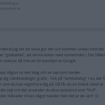
utbildning.se
jartstartare.se
endera! Jag vet att vissa gör det och kommer undan med det
t "godkända", att skriva texter med nyckelordet i. Det hålle
 riskerar då inte att bli bannlyst av Google.
upp någon ny text idag och se vad som händer.
dig i länkkataloger gratis - Sök på "länkkatalog" t ex, där f
r som du kan registrera dig på. Då får du en inlänk vilket är 
 din sajt och där använder du dina nyckelord som "HLR".
eller månader innan något händer men det är de värt! 🙂