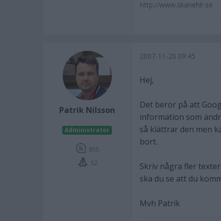
http://www.skanehlr.se
2007-11-20 09:45
Hej,
Det beror på att Googl
Patrik Nilsson
information som ändra
så klättrar den men k
Administrator
bort.
855
52
Skriv några fler texte
ska du se att du komme
Mvh Patrik