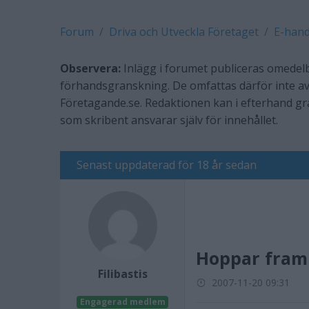
Forum
Driva och Utveckla Företaget
E-hand
Observera:
Inlägg i forumet publiceras omedelb
förhandsgranskning. De omfattas därför inte av
Företagande.se. Redaktionen kan i efterhand g
som skribent ansvarar själv för innehållet.
Senast uppdaterad för 18 år sedan
Hoppar fram 
Filibastis
2007-11-20 09:31
Engagerad medlem