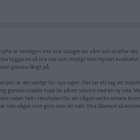
n syfte är verkligen inte bra. Google ser sånt och straffar det.
söka bygga en så bra sajt som möjligt med mycket kvalitativt
 man ganska långt på.
erpen är det vanligt för nya sajter. Det tar ett tag att stabil
ång ganska snabbt topp tio på ett sökord med en ny sida. M
svann sidan helt i resultaten för att någon vecka senare ko
O är inte något som görs över en natt. Visa tålamod så komm