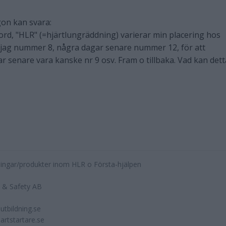
gon kan svara:
kord, "HLR" (=hjärtlungräddning) varierar min placering hos
 jag nummer 8, några dagar senare nummer 12, för att
ar senare vara kanske nr 9 osv. Fram o tillbaka. Vad kan dett
ningar/produkter inom HLR o Första-hjälpen
h & Safety AB
utbildning.se
jartstartare.se