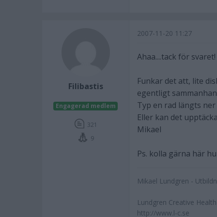
2007-11-20 11:27
Ahaa....tack för svaret!
Funkar det att, lite di
Filibastis
egentligt sammanhan
Typ en rad längts ner m
Engagerad medlem
Eller kan det upptäcka
321
Mikael
9
Ps. kolla gärna här h
Mikael Lundgren - Utbild
Lundgren Creative Health
http://www.l-c.se