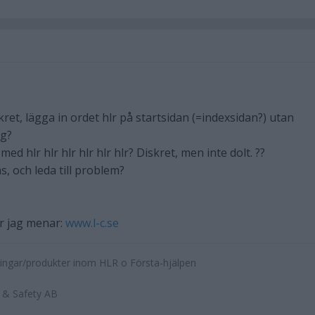
skret, lägga in ordet hlr på startsidan (=indexsidan?) utan
g?
ed hlr hlr hlr hlr hlr hlr? Diskret, men inte dolt. ??
s, och leda till problem?
ur jag menar:
www.l-c.se
ningar/produkter inom HLR o Första-hjälpen
 & Safety AB