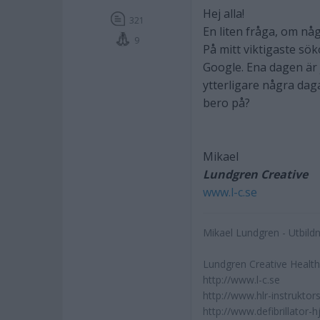
Hej alla!
321
En liten fråga, om nå
9
På mitt viktigaste sö
Google. Ena dagen är
ytterligare några dag
bero på?
Mikael
Lundgren Creative
www.l-c.se
Mikael Lundgren - Utbild
Lundgren Creative Healt
http://www.l-c.se
http://www.hlr-instruktors
http://www.defibrillator-h