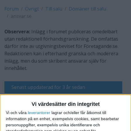
Forum
Övrigt
Till salu
Domäner till salu
ansvar.se
Observera:
Inlägg i forumet publiceras omedelbart
utan redaktionell förhandsgranskning. De omfattas
därför inte av utgivningsbeviset för Företagande.se.
Redaktionen kan i efterhand granska och moderera
inlägg, men du som skribent ansvarar själv för
innehållet.
Senast uppdaterad för 3 år sedan
Em Tatos
Vi värdesätter din integritet
Vi och våra
leverantorer
lagrar och/eller får åtkomst till
information på en enhet, exempelvis cookies, samt bearbetar
Skriv svar
personuppgifter, exempelvis unika identifierare och
standardinformation som skickas av en enhet för