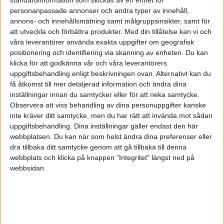
personanpassade annonser och andra typer av innehåll,
ansvar.se
annons- och innehållsmätning samt målgruppsinsikter, samt för
att utveckla och förbättra produkter.
Med din tillåtelse kan vi och
våra leverantörer använda exakta uppgifter om geografisk
2022-12-07 20:34
positionering och identifiering via skanning av enheten. Du kan
klicka för att godkänna vår och våra leverantörers
ansvar.se
uppgiftsbehandling enligt beskrivningen ovan. Alternativt kan du
till försäljning eller förslag
få åtkomst till mer detaljerad information och ändra dina
inställningar innan du samtycker eller för att neka samtycke.
Observera att viss behandling av dina personuppgifter kanske
inte kräver ditt samtycke, men du har rätt att invända mot sådan
uppgiftsbehandling. Dina inställningar gäller endast den här
webbplatsen. Du kan när som helst ändra dina preferenser eller
dra tillbaka ditt samtycke genom att gå tillbaka till denna
webbplats och klicka på knappen "Integritet" längst ned på
webbsidan.