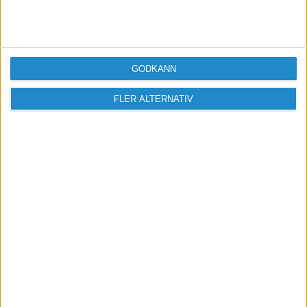
GODKÄNN
FLER ALTERNATIV
Sveriges största digitala
mötesplats för företagare.
Vi verkar för landets viktigaste arbetsgivare och
värdeskapare - småföretagaren.
Anmäl dig till ett förbaskat bra nyhetsbrev