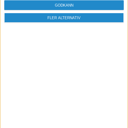
GODKÄNN
FLER ALTERNATIV
Vill du delta i diskussionen?
Logga in eller registrera dig för att skriva
inlägg och delta i diskussioner.
Logga in / Registrera