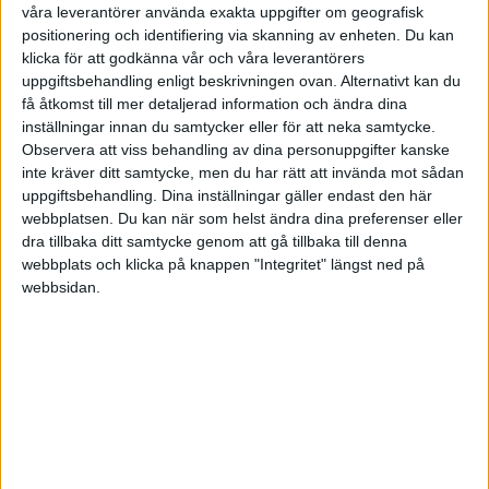
våra leverantörer använda exakta uppgifter om geografisk
Jag är oprioriterad i konkursboet, och förlusten
positionering och identifiering via skanning av enheten. Du kan
är konstaterad.
klicka för att godkänna vår och våra leverantörers
uppgiftsbehandling enligt beskrivningen ovan. Alternativt kan du
få åtkomst till mer detaljerad information och ändra dina
Hur skall jag bokföra detta? Förstår att en
inställningar innan du samtycker eller för att neka samtycke.
verifikation skall in i samband med bokslutet,
Observera att viss behandling av dina personuppgifter kanske
men blir lite tokig på för att få det rätt.
inte kräver ditt samtycke, men du har rätt att invända mot sådan
uppgiftsbehandling. Dina inställningar gäller endast den här
webbplatsen. Du kan när som helst ändra dina preferenser eller
det jag hittat är
dra tillbaka ditt samtycke genom att gå tillbaka till denna
webbplats och klicka på knappen "Integritet" längst ned på
1510 K Totalbelopp
webbsidan.
2610 D Ingående moms fakturan
6351 D Nettosumma fakturan
men då blir det skevt i momsredovisningen.
Måste jag ta upp fakturan som befarad förlust
först, även om den var i princip konstaterad från