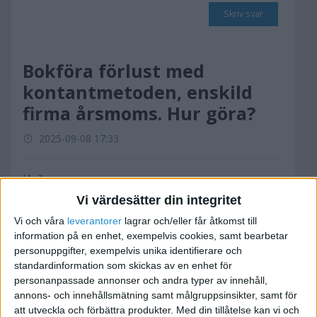
Skriv svar
Bokföra förlust med
kontantmetoden, enskild
firma årsmoms. Hur göra?
2025-09-08 17:33
Hej!
Vi värdesätter din integritet
Jag utförde jobb åt en kund, levererade material
Vi och våra
leverantorer
lagrar och/eller får åtkomst till
(fotograf), och skickade faktura.
information på en enhet, exempelvis cookies, samt bearbetar
personuppgifter, exempelvis unika identifierare och
3-4 dagar efter fakturans sista betaldatum
standardinformation som skickas av en enhet för
personanpassade annonser och andra typer av innehåll,
infallit, ringer kunden och berättar att dem gått i
annons- och innehållsmätning samt målgruppsinsikter, samt för
konkurs.
att utveckla och förbättra produkter.
Med din tillåtelse kan vi och