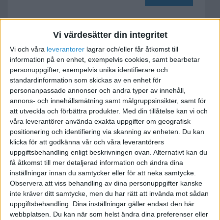
Redovisning av sociala
Vi värdesätter din integritet
avgifter på semester
Vi och våra
leverantorer
lagrar och/eller får åtkomst till
information på en enhet, exempelvis cookies, samt bearbetar
2022-07-05 13:36
personuppgifter, exempelvis unika identifierare och
standardinformation som skickas av en enhet för
personanpassade annonser och andra typer av innehåll,
Hej,
annons- och innehållsmätning samt målgruppsinsikter, samt för
att utveckla och förbättra produkter.
Med din tillåtelse kan vi och
våra leverantörer använda exakta uppgifter om geografisk
positionering och identifiering via skanning av enheten. Du kan
vi bokar upp semesterlöneskuld varje månad i
klicka för att godkänna vår och våra leverantörers
uppgiftsbehandling enligt beskrivningen ovan. Alternativt kan du
samband med lönekörning. Men jag har läst
få åtkomst till mer detaljerad information och ändra dina
någonstans att sociala avgifter för semester inte
inställningar innan du samtycker eller för att neka samtycke.
ska redovisas förrän vi betalar ut semestern, dvs
Observera att viss behandling av dina personuppgifter kanske
året efter. Stämmer det? Om ja, behöver man
inte kräver ditt samtycke, men du har rätt att invända mot sådan
ändra manuellt i arbetsgivardeklarationen för
uppgiftsbehandling. Dina inställningar gäller endast den här
webbplatsen. Du kan när som helst ändra dina preferenser eller
att få rätt värde?