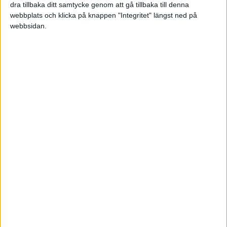
dra tillbaka ditt samtycke genom att gå tillbaka till denna
webbplats och klicka på knappen "Integritet" längst ned på
webbsidan.
Tack på förhand.
Mvh
Louice