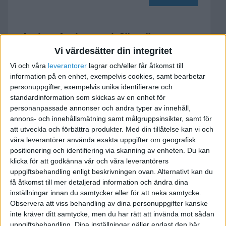
Skriva kvitton i förväg
Vi värdesätter din integritet
2019-02-26 19:34
Vi och våra
leverantorer
lagrar och/eller får åtkomst till
information på en enhet, exempelvis cookies, samt bearbetar
Om jag vet att jag ska leverera en vara dagen
personuppgifter, exempelvis unika identifierare och
efter idag samt att jag kommer få pengarna då,
standardinformation som skickas av en enhet för
personanpassade annonser och andra typer av innehåll,
kan jag då skriva ut ett kvitto med dagens datum
annons- och innehållsmätning samt målgruppsinsikter, samt för
fast bankhändelsen kommer ske dagen efter?
att utveckla och förbättra produkter.
Med din tillåtelse kan vi och
Eller måste alltid bankhändelsens datum stämma
våra leverantörer använda exakta uppgifter om geografisk
på dagen med kvittots datum?
positionering och identifiering via skanning av enheten. Du kan
klicka för att godkänna vår och våra leverantörers
uppgiftsbehandling enligt beskrivningen ovan. Alternativt kan du
Gick det att förstå? 🙂
få åtkomst till mer detaljerad information och ändra dina
inställningar innan du samtycker eller för att neka samtycke.
Observera att viss behandling av dina personuppgifter kanske
inte kräver ditt samtycke, men du har rätt att invända mot sådan
uppgiftsbehandling. Dina inställningar gäller endast den här