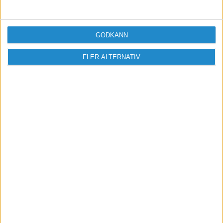
Logga in / Registrera
GODKÄNN
FLER ALTERNATIV
Sveriges största digitala
mötesplats för företagare.