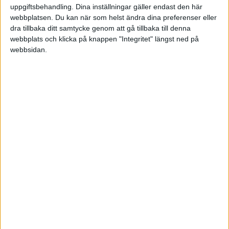
Men vad jag inte riktigt förstår är om man på
uppgiftsbehandling. Dina inställningar gäller endast den här
något sätt även ska bevisa att överföringen
webbplatsen. Du kan när som helst ändra dina preferenser eller
skedde just DET datumet? Ska man skicka med
dra tillbaka ditt samtycke genom att gå tillbaka till denna
någon handling från banken som bevisar
webbplats och klicka på knappen "Integritet" längst ned på
webbsidan.
transaktionsdatum?
Karin i Västergötland
2007-01-01 13:01
Ja du behöver ju någon form av handling som
visar att du har betalat över huvud taget så då
passar det ju bra att använda ett utdrag från
bankkontot tex där det framgår när pengarna
drogs.