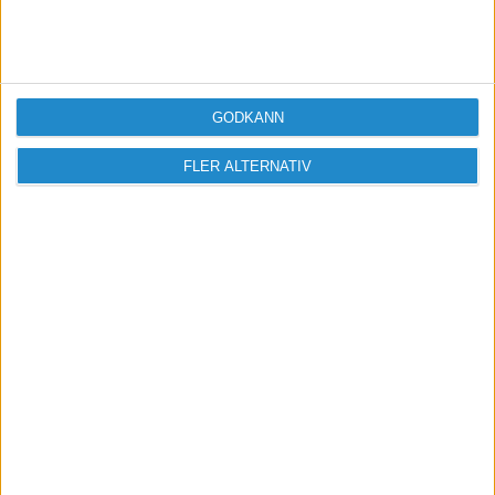
Logga in eller registrera dig för att skriva
inlägg och delta i diskussioner.
Logga in / Registrera
GODKÄNN
FLER ALTERNATIV
Sveriges största digitala