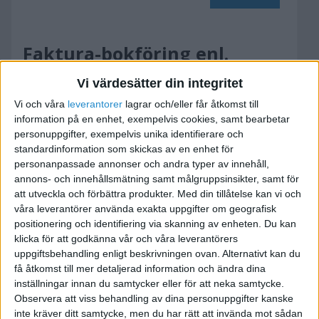
Faktura-bokföring enl.
kontantmetoden?
Vi värdesätter din integritet
2006-12-30 18:38
Vi och våra
leverantorer
lagrar och/eller får åtkomst till
information på en enhet, exempelvis cookies, samt bearbetar
personuppgifter, exempelvis unika identifierare och
Har funderat på en sak angående bokföring och
standardinformation som skickas av en enhet för
kontantmetoden.
personanpassade annonser och andra typer av innehåll,
annons- och innehållsmätning samt målgruppsinsikter, samt för
Säg att man får en faktura från ett företag. En
att utveckla och förbättra produkter.
Med din tillåtelse kan vi och
våra leverantörer använda exakta uppgifter om geografisk
kopia dras på fakturan och man bokför när
positionering och identifiering via skanning av enheten. Du kan
pengarna förs över till företaget man köpt
klicka för att godkänna vår och våra leverantörers
ifrån... så långt allt väl.
uppgiftsbehandling enligt beskrivningen ovan. Alternativt kan du
få åtkomst till mer detaljerad information och ändra dina
inställningar innan du samtycker eller för att neka samtycke.
Observera att viss behandling av dina personuppgifter kanske
inte kräver ditt samtycke, men du har rätt att invända mot sådan