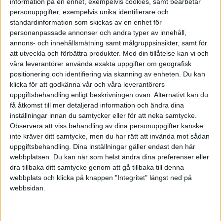
information på en enhet, exempelvis cookies, samt bearbetar
personuppgifter, exempelvis unika identifierare och
standardinformation som skickas av en enhet för
personanpassade annonser och andra typer av innehåll,
Bokslut med konkurs
annons- och innehållsmätning samt målgruppsinsikter, samt för
att utveckla och förbättra produkter.
Med din tillåtelse kan vi och
2019-01-10 11:12
våra leverantörer använda exakta uppgifter om geografisk
positionering och identifiering via skanning av enheten. Du kan
Hej,
klicka för att godkänna vår och våra leverantörers
Har ett AB som är satt i konkurs i november,
uppgiftsbehandling enligt beskrivningen ovan. Alternativt kan du
få åtkomst till mer detaljerad information och ändra dina
undrar om man skall göra bokslut ändå eller det
inställningar innan du samtycker eller för att neka samtycke.
bara rinner ut i sanden så att säga?!
Observera att viss behandling av dina personuppgifter kanske
Sen, hur blir det med deklarationen för
inte kräver ditt samtycke, men du har rätt att invända mot sådan
företaget, samt ägarna i detta?
uppgiftsbehandling. Dina inställningar gäller endast den här
//Micke
webbplatsen. Du kan när som helst ändra dina preferenser eller
dra tillbaka ditt samtycke genom att gå tillbaka till denna
webbplats och klicka på knappen "Integritet" längst ned på
webbsidan.