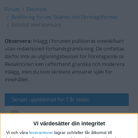
Forum
Ekonomi
Bokföring forum, Skatter och Företagsformer
Bokslut med konkurs
Observera:
Inlägg i forumet publiceras omedelbart
utan redaktionell förhandsgranskning. De omfattas
därför inte av utgivningsbeviset för Företagande.se.
Redaktionen kan i efterhand granska och moderera
inlägg, men du som skribent ansvarar själv för
innehållet.
Senast uppdaterad för 7 år sedan
Mikael Enblom
Vi värdesätter din integritet
Vi och våra
leverantorer
lagrar och/eller får åtkomst till
Skriv svar