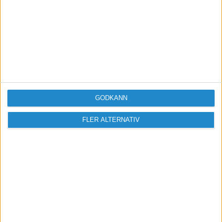
GODKÄNN
FLER ALTERNATIV
Sveriges största digitala
mötesplats för företagare.
Vi verkar för landets viktigaste arbetsgivare och
värdeskapare - småföretagaren.