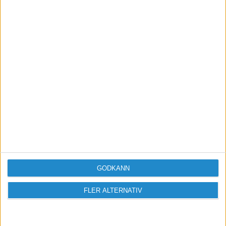
Men det är väl för mycket strul för ett par
tusenlappar, egentligen. Tack för svaret i alla fall.
God Jul
GODKÄNN
FLER ALTERNATIV