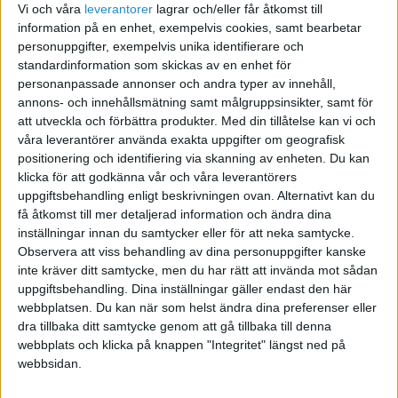
Vi och våra
leverantorer
lagrar och/eller får åtkomst till
information på en enhet, exempelvis cookies, samt bearbetar
Inget av alternativen utlöser någon statlig skatt.
personuppgifter, exempelvis unika identifierare och
standardinformation som skickas av en enhet för
personanpassade annonser och andra typer av innehåll,
annons- och innehållsmätning samt målgruppsinsikter, samt för
att utveckla och förbättra produkter.
Med din tillåtelse kan vi och
våra leverantörer använda exakta uppgifter om geografisk
positionering och identifiering via skanning av enheten. Du kan
Tack på förhand!
klicka för att godkänna vår och våra leverantörers
uppgiftsbehandling enligt beskrivningen ovan. Alternativt kan du
få åtkomst till mer detaljerad information och ändra dina
inställningar innan du samtycker eller för att neka samtycke.
Observera att viss behandling av dina personuppgifter kanske
superhenkan
inte kräver ditt samtycke, men du har rätt att invända mot sådan
uppgiftsbehandling. Dina inställningar gäller endast den här
webbplatsen. Du kan när som helst ändra dina preferenser eller
2006-12-13 16:02
dra tillbaka ditt samtycke genom att gå tillbaka till denna
webbplats och klicka på knappen "Integritet" längst ned på
webbsidan.
Barnen gör ett egetutag och ger dig pengar...
klart ;) inte helt rätt men men...