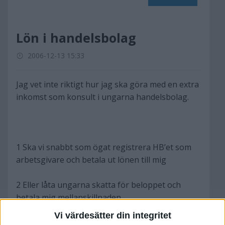
Lön i handelsbolag
2006-12-13 15:33
Jag vet inte riktigt hur jag ska göra med en extra
inkomst som konsult i ungarna handelsbolag.
1 Ska vi snabbt som ögat registrera HB’et som
arbetsgivare och betala ut lönen till mig
2 Eller låta ungarna skatta för beloppet och
betala mig mellanskillnaden.
Vi värdesätter din integritet