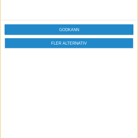
GODKÄNN
FLER ALTERNATIV
Vill du delta i diskussionen?
Logga in eller registrera dig för att skriva
inlägg och delta i diskussioner.
Logga in / Registrera