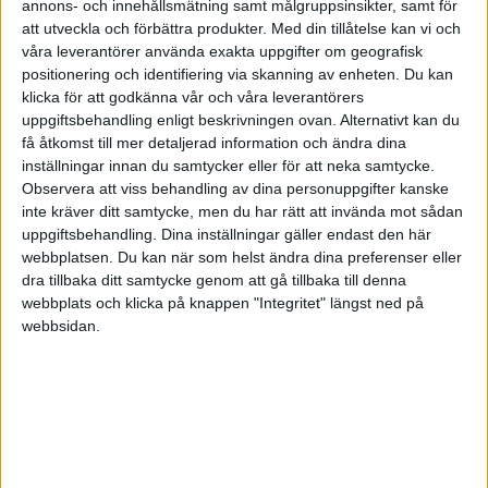
Ska jag betala dessa tre komponenter med
annons- och innehållsmätning samt målgruppsinsikter, samt för
företaget(4000kr) och behålla min "egna
att utveckla och förbättra produkter.
Med din tillåtelse kan vi och
insättningen" för momsavdrag?
våra leverantörer använda exakta uppgifter om geografisk
positionering och identifiering via skanning av enheten. Du kan
Alternativt, ta ut och betala privat. (kommer att
klicka för att godkänna vår och våra leverantörers
använda datorn en hel del privat också)
uppgiftsbehandling enligt beskrivningen ovan. Alternativt kan du
få åtkomst till mer detaljerad information och ändra dina
För.. hur skulle det bli om man skulle sälja
inställningar innan du samtycker eller för att neka samtycke.
datorn, måste jag då uppskatta det
Observera att viss behandling av dina personuppgifter kanske
inte kräver ditt samtycke, men du har rätt att invända mot sådan
begnandevärdet på de tre komponenterna
uppgiftsbehandling. Dina inställningar gäller endast den här
(inköpta av företaget) och bokföra-> föra över
webbplatsen. Du kan när som helst ändra dina preferenser eller
pengar?
dra tillbaka ditt samtycke genom att gå tillbaka till denna
webbplats och klicka på knappen "Integritet" längst ned på
Komplicerat :unsure:
webbsidan.
Dessutom; bonus fråga:
Min verksamhet, webbyrå + foto. Köpte en
kamera för 15 000kr för företaget. Kan den
bokföras som "förbrukningsinventarier" eller är