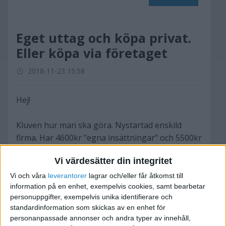
Eget uttag och köpa privat.
Eller köpa via företaget
2018-11-23 15:58
Hej!
Kluven hur man ska göra. Nystartad enskild
firma. Har 4600kr "egna insättningar" och 5500kr
på företagskortet.
Vi värdesätter din integritet
Ska köpa datorkomponenter för min nuvarande
arbetsdator, fyra av de slutgiltiga dyra
Vi och våra
leverantorer
lagrar och/eller får åtkomst till
information på en enhet, exempelvis cookies, samt bearbetar
komponenterna äger jag redan privat. (Kommer
personuppgifter, exempelvis unika identifierare och
utgöra 75% av tot.värdet).
standardinformation som skickas av en enhet för
personanpassade annonser och andra typer av innehåll,