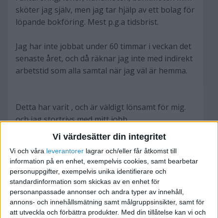
sköter jag själv, men jag tar hjälp av ett bolag för
löpande bokföring. Mest p.g.a tidsbrist.
Jag har inte jobbat under 60 timmar i veckan det
senaste året, och då räknar jag inte med indirekt
arbetstid som alla samtal när jag väl är hemma.
Detta har varit , och är väldigt lönsamt för mig.
och jag stortrivs med mitt jobb.
Vi värdesätter din integritet
Vi och våra
leverantorer
lagrar och/eller får åtkomst till
Nu har jag fått chansen och möjligheten
information på en enhet, exempelvis cookies, samt bearbetar
(ekonomiskt) expandera och anställa ytterligare
personuppgifter, exempelvis unika identifierare och
två heltidare vid årsskiftet (Eventuellt tre) jag är
standardinformation som skickas av en enhet för
sugen, men jag känner samtidigt att
personanpassade annonser och andra typer av innehåll,
annons- och innehållsmätning samt målgruppsinsikter, samt för
arbetssysslorna för mig själv ligger på
att utveckla och förbättra produkter.
Med din tillåtelse kan vi och
bristningsgränsen för vad jag klarar av.