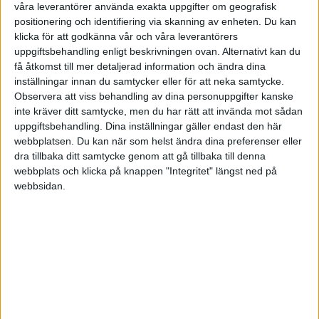
våra leverantörer använda exakta uppgifter om geografisk
positionering och identifiering via skanning av enheten. Du kan
Jag har goda privata besparingar, och är sedan
klicka för att godkänna vår och våra leverantörers
en längre tid tillbaka aktiv på börsen.
uppgiftsbehandling enligt beskrivningen ovan. Alternativt kan du
få åtkomst till mer detaljerad information och ändra dina
Detta har gjort att jag tar knappt ut någon lön i
inställningar innan du samtycker eller för att neka samtycke.
bolaget.
Observera att viss behandling av dina personuppgifter kanske
inte kräver ditt samtycke, men du har rätt att invända mot sådan
Detta har i sin tur gjort att enheten som jag kör
uppgiftsbehandling. Dina inställningar gäller endast den här
på arbetet gör en stor vinst varje månad (Utöver
webbplatsen. Du kan när som helst ändra dina preferenser eller
dra tillbaka ditt samtycke genom att gå tillbaka till denna
det som den nuvarande personalen genererar)
webbplats och klicka på knappen "Integritet" längst ned på
webbsidan.
Jag överväger att anställa någon form av förman
med lite administrativa kunskaper som skall
sköta fakturering, löner, scheman m.m... Men jag
är samtidigt för snål, en sådan tjänst skulle kosta
bolaget cirka 50.000:- / mån i lönekostnad. Och
samtidigt vet jag att jag kan sköta det själv i
dagsläget.