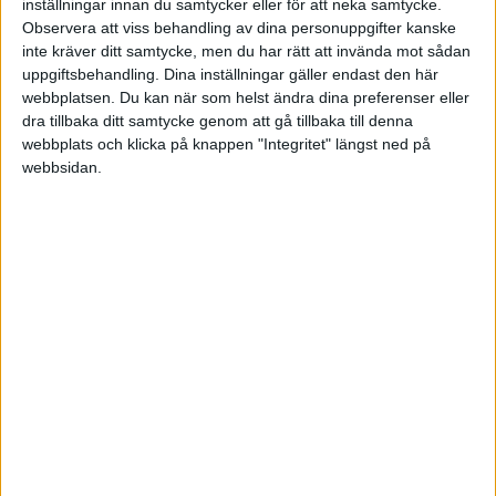
inställningar innan du samtycker eller för att neka samtycke.
Observera att viss behandling av dina personuppgifter kanske
inte kräver ditt samtycke, men du har rätt att invända mot sådan
uppgiftsbehandling. Dina inställningar gäller endast den här
webbplatsen. Du kan när som helst ändra dina preferenser eller
Elias Nilsson
dra tillbaka ditt samtycke genom att gå tillbaka till denna
webbplats och klicka på knappen "Integritet" längst ned på
webbsidan.
2019-01-09 08:12
Jag är också intresserad. Särskilt då Fiverr inte
ger en något fakturaunderlag eller bra kvitto så
gör det bevisunderlaget svårare vid bokföringen.
Jag tycker Fiverr räknas som köparen, där end
user är "den riktiga" köparen. Man borde kunna
likna det med ett konsultbolag som
tillhandahåller olika tjänster?