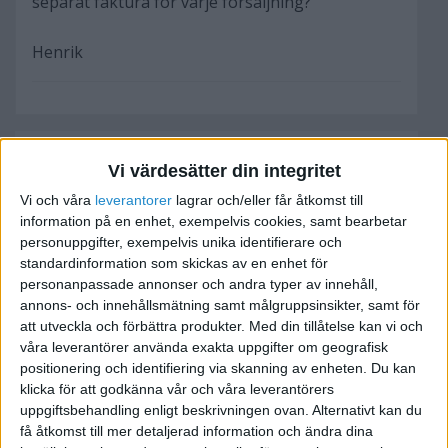
separat faktura för varje försäljning?
Henrik
Mattias
Vi värdesätter din integritet
Vi och våra
leverantorer
lagrar och/eller får åtkomst till
information på en enhet, exempelvis cookies, samt bearbetar
2019-01-08 17:37
personuppgifter, exempelvis unika identifierare och
standardinformation som skickas av en enhet för
Jag skulle hemskt gärna också vilja ha reda på
personanpassade annonser och andra typer av innehåll,
hur man går tillväga med just det som beskrivs
annons- och innehållsmätning samt målgruppsinsikter, samt för
ovan.
att utveckla och förbättra produkter.
Med din tillåtelse kan vi och
Om du nu i efterhand har kommit underfund med
våra leverantörer använda exakta uppgifter om geografisk
positionering och identifiering via skanning av enheten. Du kan
just detta hade det varit väldigt uppskattat om du
klicka för att godkänna vår och våra leverantörers
delade med dig av den informationen här.
uppgiftsbehandling enligt beskrivningen ovan. Alternativt kan du
få åtkomst till mer detaljerad information och ändra dina
Mattias