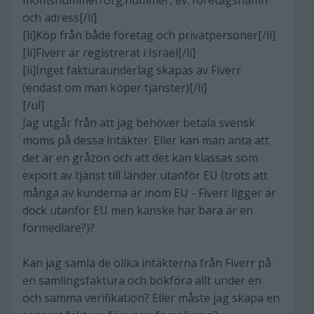
momsnummer/org.nummer, ev. företagsnamn
och adress[/li]
[li]Köp från både företag och privatpersoner[/li]
[li]Fiverr är registrerat i Israel[/li]
[li]Inget fakturaunderlag skapas av Fiverr
(endast om man köper tjänster)[/li]
[/ul]
Jag utgår från att jag behöver betala svensk
moms på dessa intäkter. Eller kan man anta att
det är en gråzon och att det kan klassas som
export av tjänst till länder utanför EU (trots att
många av kunderna är inom EU - Fiverr ligger är
dock utanför EU men kanske här bara är en
förmedlare?)?
Kan jag samla de olika intäkterna från Fiverr på
en samlingsfaktura och bokföra allt under en
och samma verifikation? Eller måste jag skapa en