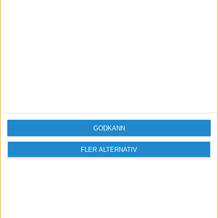
programmet, vilket jag efterlyst länge! ??
GODKÄNN
FLER ALTERNATIV