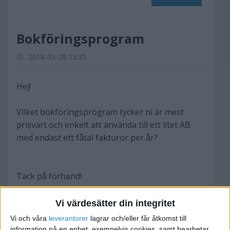
Bokföringsprogram
2018-05-28 13:35
Hej!
Vilket bokföringsprogram tycker ni är mest
prisvärt och enkelt att använda till ett litet AB
med endast ett fåtal fakturor per år?
Tack på förhand!
Marie
Vi värdesätter din integritet
Vi och våra
leverantorer
lagrar och/eller får åtkomst till
information på en enhet, exempelvis cookies, samt bearbetar