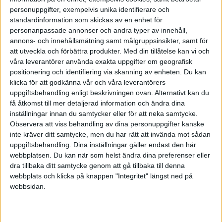
personuppgifter, exempelvis unika identifierare och
standardinformation som skickas av en enhet för
Hobgoblin
personanpassade annonser och andra typer av innehåll,
annons- och innehållsmätning samt målgruppsinsikter, samt för
att utveckla och förbättra produkter.
Med din tillåtelse kan vi och
2018-07-20 10:46
våra leverantörer använda exakta uppgifter om geografisk
positionering och identifiering via skanning av enheten. Du kan
Hej Marie!
klicka för att godkänna vår och våra leverantörers
uppgiftsbehandling enligt beskrivningen ovan. Alternativt kan du
få åtkomst till mer detaljerad information och ändra dina
Jag skulle rekommendera dig att använda
inställningar innan du samtycker eller för att neka samtycke.
PromikBook, vilket är ett otroligt prisvärt
Observera att viss behandling av dina personuppgifter kanske
program. Det är dessutom gratis i sin
inte kräver ditt samtycke, men du har rätt att invända mot sådan
grundversion. Vill du testa, så kan du anmäla dig
uppgiftsbehandling. Dina inställningar gäller endast den här
på länken nedan. (Det är gratis att ha konto)
webbplatsen. Du kan när som helst ändra dina preferenser eller
dra tillbaka ditt samtycke genom att gå tillbaka till denna
webbplats och klicka på knappen "Integritet" längst ned på
www.promikbook.com/invite/BYw5A8
webbsidan.
MVH