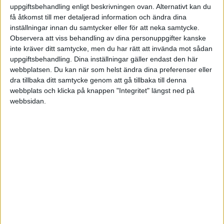
allting.....)
uppgiftsbehandling enligt beskrivningen ovan. Alternativt kan du
få åtkomst till mer detaljerad information och ändra dina
inställningar innan du samtycker eller för att neka samtycke.
Observera att viss behandling av dina personuppgifter kanske
inte kräver ditt samtycke, men du har rätt att invända mot sådan
Ingvar Wogenius
uppgiftsbehandling. Dina inställningar gäller endast den här
webbplatsen. Du kan när som helst ändra dina preferenser eller
dra tillbaka ditt samtycke genom att gå tillbaka till denna
2018-03-24 07:17
webbplats och klicka på knappen "Integritet" längst ned på
webbsidan.
Absorption är en möjlighet i samband med en
fusion mellan två företag. Dvs att två företag går
ihop till ett.
Det är en lång och omfattande process, där alla
som kan beröras ska meddelas skriftligt. Det vill
säga alla leverantörer, skatteverket etc ska
meddelas vad man håller på med, och dom ska
godkänna att det nya företaget tar över
skulderna. Ca ett halvår tar det hela, och både