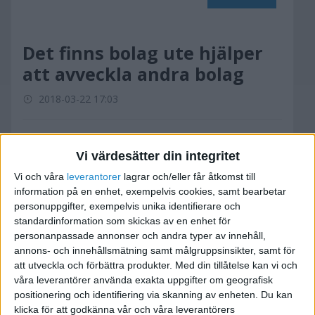
Det finns bolag ute hjälper
att avveckla andra bolag
2018-03-22 17:03
Enligt ABL 23, absorption,
då övertagande bolag tar över allting (skuld och
Vi värdesätter din integritet
tillgånger ) på det överlåtande bolaget.
Vi och våra
leverantorer
lagrar och/eller får åtkomst till
Undrar hur det ska gå till?
information på en enhet, exempelvis cookies, samt bearbetar
personuppgifter, exempelvis unika identifierare och
standardinformation som skickas av en enhet för
Varför vill man ta över ett bolag som andra har
personanpassade annonser och andra typer av innehåll,
bekymmer ?
annons- och innehållsmätning samt målgruppsinsikter, samt för
Är det 100% att gamla ägare på det överlåtande
att utveckla och förbättra produkter.
Med din tillåtelse kan vi och
bolag fri från alla bekymmer?
våra leverantörer använda exakta uppgifter om geografisk
positionering och identifiering via skanning av enheten. Du kan
(alltså den överlåtande bolag tar hand om
klicka för att godkänna vår och våra leverantörers