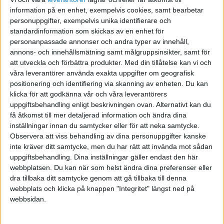
information på en enhet, exempelvis cookies, samt bearbetar
personuppgifter, exempelvis unika identifierare och
Innehåll + (plus) Förpackning=kostnad
standardinformation som skickas av en enhet för
personanpassade annonser och andra typer av innehåll,
eller ska jag räkna
annons- och innehållsmätning samt målgruppsinsikter, samt för
att utveckla och förbättra produkter.
Med din tillåtelse kan vi och
Kostnad=Innehåll - (minus) förpackning
våra leverantörer använda exakta uppgifter om geografisk
positionering och identifiering via skanning av enheten. Du kan
klicka för att godkänna vår och våra leverantörers
Tack på förhand.
uppgiftsbehandling enligt beskrivningen ovan. Alternativt kan du
få åtkomst till mer detaljerad information och ändra dina
inställningar innan du samtycker eller för att neka samtycke.
Observera att viss behandling av dina personuppgifter kanske
inte kräver ditt samtycke, men du har rätt att invända mot sådan
Stig Forsberg
uppgiftsbehandling. Dina inställningar gäller endast den här
webbplatsen. Du kan när som helst ändra dina preferenser eller
dra tillbaka ditt samtycke genom att gå tillbaka till denna
2017-09-04 15:48
webbplats och klicka på knappen "Integritet" längst ned på
webbsidan.
Allt som du får betala för är en kostnad, alltså är
både innehållet och förpackningen en kostnad.