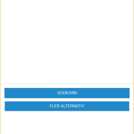
Stig Forsberg
www.enskildfirma.nu
www.AbRedo.se
GODKÄNN
FLER ALTERNATIV