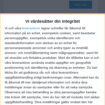
Skriv svar
Vi värdesätter din integritet
Säljer min verksamhet i
Vi och våra
leverantorer
lagrar och/eller får åtkomst till
utbyte mot aktier, men
information på en enhet, exempelvis cookies, samt bearbetar
kan...
personuppgifter, exempelvis unika identifierare och
standardinformation som skickas av en enhet för
2016-09-01 21:11
personanpassade annonser och andra typer av innehåll,
annons- och innehållsmätning samt målgruppsinsikter, samt för
att utveckla och förbättra produkter.
Med din tillåtelse kan vi och
Hej,
våra leverantörer använda exakta uppgifter om geografisk
Jag kommer att sälja min verksamhet, men inte
positionering och identifiering via skanning av enheten. Du kan
mitt Aktiebolag 1. Försäljningen sker ej kontant
klicka för att godkänna vår och våra leverantörers
utan mot 33% av aktierna i Aktiebolag 2 (ej mitt
uppgiftsbehandling enligt beskrivningen ovan. Alternativt kan du
sedan innan).
få åtkomst till mer detaljerad information och ändra dina
inställningar innan du samtycker eller för att neka samtycke.
Observera att viss behandling av dina personuppgifter kanske
I mitt Aktiebolag 1 så har jag haft två mindre
inte kräver ditt samtycke, men du har rätt att invända mot sådan
verksamheter och kommer att fortsätta driva
uppgiftsbehandling. Dina inställningar gäller endast den här