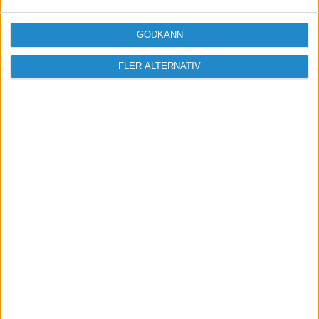
Logga in / Registrera
GODKÄNN
FLER ALTERNATIV
Sveriges största digitala
mötesplats för företagare.
Vi verkar för landets viktigaste arbetsgivare och
värdeskapare - småföretagaren.