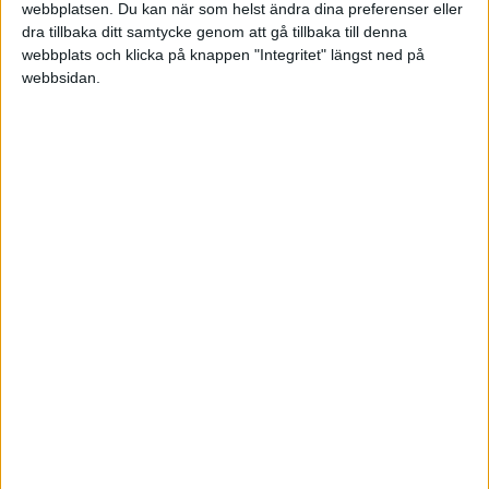
ena verksamheten vid sidan om samtidigt som
webbplatsen. Du kan när som helst ändra dina preferenser eller
Aktiebolag 1 agerar holdingbolag åt de 33% av
dra tillbaka ditt samtycke genom att gå tillbaka till denna
webbplats och klicka på knappen "Integritet" längst ned på
Aktiebolag 2.
webbsidan.
Fungerar detta eller kan jag inte vara aktiv med
andra verksamheter i ett holdingbolag?
Borde jag starta ytterligare ett bolag som enbart
agerar Holdingbolag?
Känner inte att mitt utlägg och mina frågor blev
väl formulerade så fråga gärna på om ni inte
förstår min situation!
Tack på förhand! 🙂