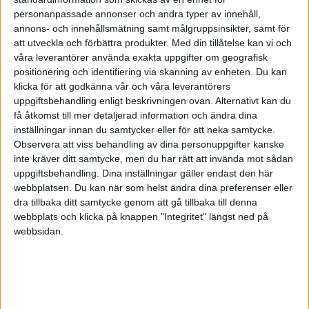
sitter pengarna på kontot och allt är ok. Det här
personanpassade annonser och andra typer av innehåll,
annons- och innehållsmätning samt målgruppsinsikter, samt för
brukar säljarna då kräva ett bankintyg på att det
att utveckla och förbättra produkter.
Med din tillåtelse kan vi och
är gjort, innan dom släpper bolaget.
våra leverantörer använda exakta uppgifter om geografisk
positionering och identifiering via skanning av enheten. Du kan
Här tänker jag mig att dom istället överlåter
klicka för att godkänna vår och våra leverantörers
fordringen till dig, och det blir ju då ett förbjudet
uppgiftsbehandling enligt beskrivningen ovan. Alternativt kan du
få åtkomst till mer detaljerad information och ändra dina
lån till aktieägaren.
inställningar innan du samtycker eller för att neka samtycke.
Dock är det väl i ärlighetens namn inte så många
Observera att viss behandling av dina personuppgifter kanske
som kollar på förbjudna lån löpande under året,
inte kräver ditt samtycke, men du har rätt att invända mot sådan
utan har du lyckats skrapa ihop pengarna till
uppgiftsbehandling. Dina inställningar gäller endast den här
bokslutet, så ser det ju ok ut igen. Det här
webbplatsen. Du kan när som helst ändra dina preferenser eller
dra tillbaka ditt samtycke genom att gå tillbaka till denna
förutsätter nog att du inte har nån revisor i
webbplats och klicka på knappen "Integritet" längst ned på
bolaget, för han skulle ju via sie-filen se
webbsidan.
historiken och troligen anmärka på förfarandet.
Jag vet inte heller vad som skulle hända om det
istället går åt skogen och bolaget konkar efter