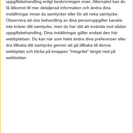
även gått på massage som inte är inom
uppgiftsbehandling enligt beskrivningen ovan. Alternativt kan du
sjukvård/landsting, kan den alls vara avdragsgill?
få åtkomst till mer detaljerad information och ändra dina
Jag har sparat vårdkvitton och intyg på recept
inställningar innan du samtycker eller för att neka samtycke.
Observera att viss behandling av dina personuppgifter kanske
för fysisk aktivitet.
inte kräver ditt samtycke, men du har rätt att invända mot sådan
Kan jag bokföra i efterhand och är det
uppgiftsbehandling. Dina inställningar gäller endast den här
försäkringskassa/skattemyndighet som berörs?
webbplatsen. Du kan när som helst ändra dina preferenser eller
Snälla be mig inte bara gå in på Sk.mynd. jag
dra tillbaka ditt samtycke genom att gå tillbaka till denna
begriper inte vad som eg. gäller för företagare
webbplats och klicka på knappen "Integritet" längst ned på
webbsidan.
utan anställda.
Och hur bokföra i efterhand? PS är även med i
Småföretagarnas A-kassa om det inverkar (har
inte privat sjukförsäkring dock men överväger
detta.)
ENORMT tacksam för svar!
Stig Forsberg