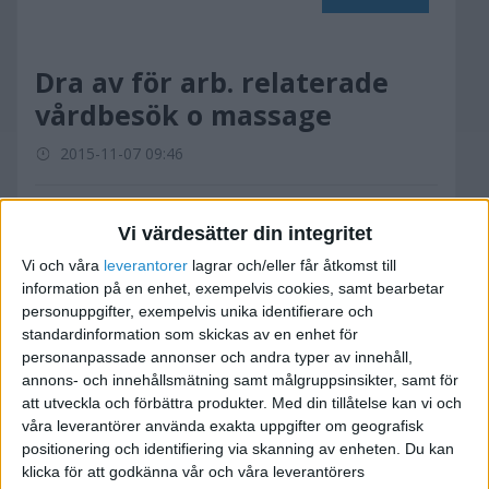
Dra av för arb. relaterade
vårdbesök o massage
2015-11-07 09:46
Hej,
Vi värdesätter din integritet
Hur är det om man har enskild firma utan
Vi och våra
leverantorer
lagrar och/eller får åtkomst till
anställda men själv behövt besöka läkare och
information på en enhet, exempelvis cookies, samt bearbetar
sjukgymnast? Kan man över huvud taget dra av
personuppgifter, exempelvis unika identifierare och
detta och framför allt hur? Jag har SPCS
standardinformation som skickas av en enhet för
bokföring men har tyvärr, hittills, betalat
personanpassade annonser och andra typer av innehåll,
kontant av egna medel men har fler
annons- och innehållsmätning samt målgruppsinsikter, samt för
att utveckla och förbättra produkter.
Med din tillåtelse kan vi och
sjukvårdsbesök som väntar. Dessa gäller
våra leverantörer använda exakta uppgifter om geografisk
skada/värk från arbetet, och jag kommer även
positionering och identifiering via skanning av enheten. Du kan
att bli sjukskriven på halvtid pga detta. Jag har
klicka för att godkänna vår och våra leverantörers