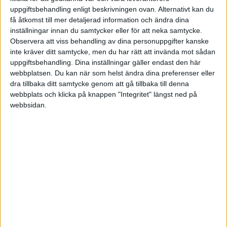
Kerstin Andersson
uppgiftsbehandling enligt beskrivningen ovan. Alternativt kan du
få åtkomst till mer detaljerad information och ändra dina
2014-09-02 14:45
inställningar innan du samtycker eller för att neka samtycke.
Observera att viss behandling av dina personuppgifter kanske
inte kräver ditt samtycke, men du har rätt att invända mot sådan
Åh förlåt jag glömde ... det är med moms... 🙂
uppgiftsbehandling. Dina inställningar gäller endast den här
/Kerstin
webbplatsen. Du kan när som helst ändra dina preferenser eller
dra tillbaka ditt samtycke genom att gå tillbaka till denna
webbplats och klicka på knappen "Integritet" längst ned på
webbsidan.
Kerstin Andersson
2014-09-05 10:45
Nu har jag försökt komma på själv, men jag är
inte säker på att det är rätt. Om jag gör så här:
Gamla bilen:
Bank 1940 - D 210 000