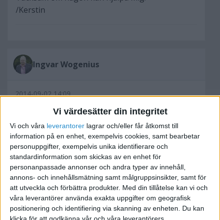
/Kerstin
Ingvar Wogenius
2014-09-02 14:09
Vi värdesätter din integritet
Till att börja med.. de här summorna 300 000 och
Vi och våra
leverantorer
lagrar och/eller får åtkomst till
210 000.. är det med eller utan moms?
information på en enhet, exempelvis cookies, samt bearbetar
personuppgifter, exempelvis unika identifierare och
Känns lite märkligt att du får mer för den gamla
standardinformation som skickas av en enhet för
bilen än vad du gav för den 🙂
personanpassade annonser och andra typer av innehåll,
annons- och innehållsmätning samt målgruppsinsikter, samt för
att utveckla och förbättra produkter.
Med din tillåtelse kan vi och
våra leverantörer använda exakta uppgifter om geografisk
positionering och identifiering via skanning av enheten. Du kan
klicka för att godkänna vår och våra leverantörers