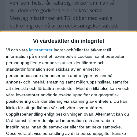
Vem som helst får kalla sig revisor om man så
vill, dock inte godkänd eller auktoriserad.
Men jag misstänker att TS jobbar med vanlig
bokföring, och då är ju redovisningskonsult ett
mer passande namn.
Vi värdesätter din integritet
Många, i synnerhet invandrare, kallar alla som
Vi och våra
leverantorer
lagrar och/eller får åtkomst till
har hand om papper för 'revisor'. Det är flera av
information på en enhet, exempelvis cookies, samt bearbetar
personuppgifter, exempelvis unika identifierare och
mina kunder som kallar mig revisor, och jag ser
standardinformation som skickas av en enhet för
också att dom skriver på en del papper *till
personanpassade annonser och andra typer av innehåll,
revisorn*, fast jag själv aldrig varken kallar mig
annons- och innehållsmätning samt målgruppsinsikter, samt för
det eller utger mig för att vara.
att utveckla och förbättra produkter.
Med din tillåtelse kan vi och
Jag tror det kommer från det engelska ordet
våra leverantörer använda exakta uppgifter om geografisk
positionering och identifiering via skanning av enheten. Du kan
'accountant' som betyder både revisor,
klicka för att godkänna vår och våra leverantörers
bokförare och bokhållare.
uppgiftsbehandling enligt beskrivningen ovan. Alternativt kan du
få åtkomst till mer detaljerad information och ändra dina
En 'riktig' revisor i Sverige är ju dock en person
inställningar innan du samtycker eller för att neka samtycke.
som är snäppet 'högre' än
Observera att viss behandling av dina personuppgifter kanske