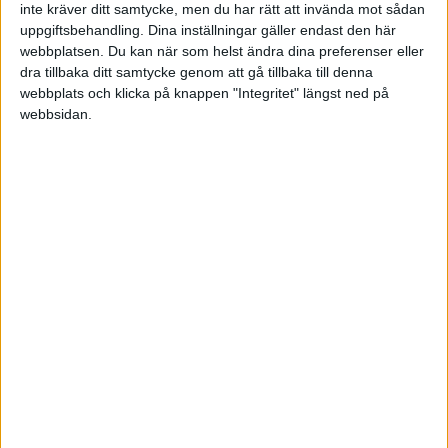
redovisningskonsulter och har till uppgift att
inte kräver ditt samtycke, men du har rätt att invända mot sådan
uppgiftsbehandling. Dina inställningar gäller endast den här
granska räkenskaperna i främst AB, och h'n är
webbplatsen. Du kan när som helst ändra dina preferenser eller
också på sätt och vis statens förlängda arm. När
dra tillbaka ditt samtycke genom att gå tillbaka till denna
revisorn har skrivit på och godkänt ett bokslut så
webbplats och klicka på knappen "Integritet" längst ned på
brukar sällan skatteverket gå in och kontrollera
webbsidan.
nåt där. Revisorn har ögonen på sig och blir av
med sina tillstånd om h'n utför undermåliga jobb
och godkänner felaktigheter i boksluten.
Emil Petersson
2014-05-14 14:20
Tack för svar! 🙂