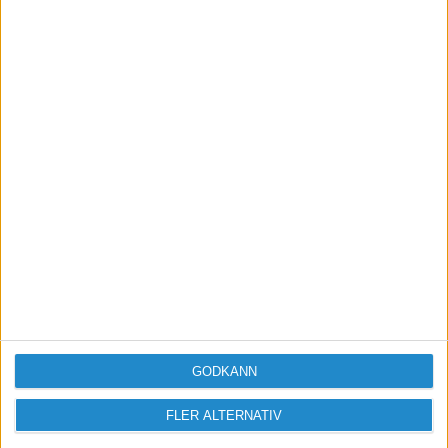
Vill du delta i diskussionen?
Logga in eller registrera dig för att skriva
inlägg och delta i diskussioner.
Logga in / Registrera
GODKÄNN
FLER ALTERNATIV