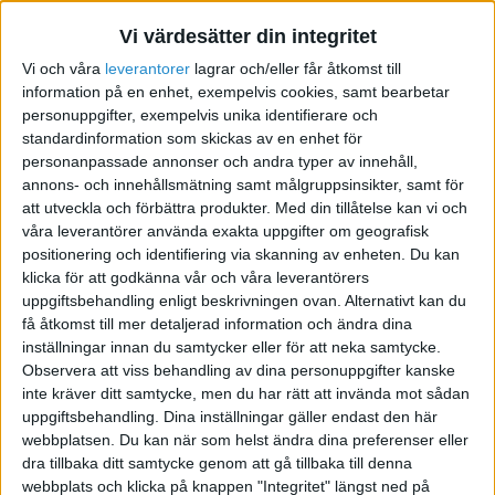
Vi värdesätter din integritet
Vi och våra
leverantorer
lagrar och/eller får åtkomst till
Inköp Kina
information på en enhet, exempelvis cookies, samt bearbetar
personuppgifter, exempelvis unika identifierare och
2013-05-28 09:56
standardinformation som skickas av en enhet för
personanpassade annonser och andra typer av innehåll,
Köper in en del produkter från Kina till min butik.
annons- och innehållsmätning samt målgruppsinsikter, samt för
att utveckla och förbättra produkter.
Med din tillåtelse kan vi och
Betalar ingen moms eller tull på detta. Hur
våra leverantörer använda exakta uppgifter om geografisk
bokför jag för att det skall bli rätt?
positionering och identifiering via skanning av enheten. Du kan
klicka för att godkänna vår och våra leverantörers
uppgiftsbehandling enligt beskrivningen ovan. Alternativt kan du
få åtkomst till mer detaljerad information och ändra dina
inställningar innan du samtycker eller för att neka samtycke.
Stig Forsberg
Observera att viss behandling av dina personuppgifter kanske
inte kräver ditt samtycke, men du har rätt att invända mot sådan
uppgiftsbehandling. Dina inställningar gäller endast den här
2013-05-30 16:07
webbplatsen. Du kan när som helst ändra dina preferenser eller
dra tillbaka ditt samtycke genom att gå tillbaka till denna
Om du varken betalar moms eller tull för varorna
webbplats och klicka på knappen "Integritet" längst ned på