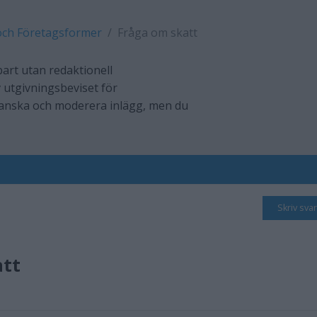
och Företagsformer
Fråga om skatt
art utan redaktionell
 utgivningsbeviset för
ranska och moderera inlägg, men du
Skriv svar
att