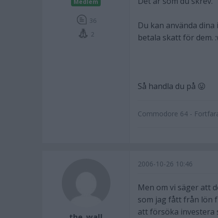
Det är som du skrev.
Medlem
36
Du kan använda dina in
2
betala skatt för dem. :
Så handla du på 😛
Commodore 64 - Fortfara
2006-10-26 10:46
Men om vi säger att de
som jag fått från lön 
att försöka investera 
the_wall