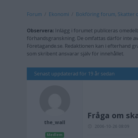
Forum
Ekonomi
Bokföring forum, Skatter 
Observera:
Inlägg i forumet publiceras omedelb
förhandsgranskning. De omfattas därför inte av
Företagande.se. Redaktionen kan i efterhand g
som skribent ansvarar själv för innehållet.
Senast uppdaterad för 19 år sedan
Fråga om sk
the_wall
2006-10-26 08:09
Medlem