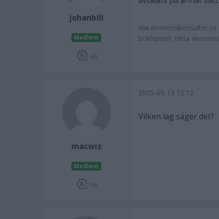
avtalats på annat sätt
johanbill
ww.ekonomikonsulter.se -
Medlem
bokhandel. Hitta ekonom
30
2005-09-13 15:12
Vilken lag säger det?
macwiz
Medlem
16