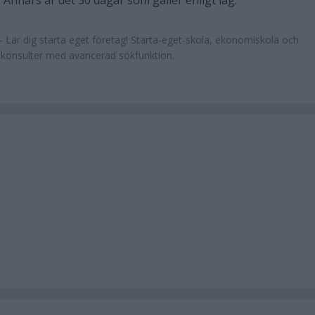
. Annars är det 30 dagar som gäller enligt lag.
 Lär dig starta eget företag! Starta-eget-skola, ekonomiskola och
ikonsulter med avancerad sökfunktion.