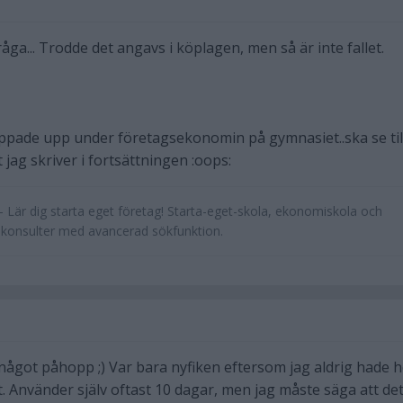
råga... Trodde det angavs i köplagen, men så är inte fallet.
ppade upp under företagsekonomin på gymnasiet..ska se till
 jag skriver i fortsättningen :oops:
 Lär dig starta eget företag! Starta-eget-skola, ekonomiskola och
ikonsulter med avancerad sökfunktion.
ågot påhopp ;) Var bara nyfiken eftersom jag aldrig hade h
. Använder själv oftast 10 dagar, men jag måste säga att det