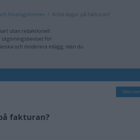
och Företagsformer
Antal dagar på fakturan?
art utan redaktionell
 utgivningsbeviset för
ranska och moderera inlägg, men du
Skriv svar
på fakturan?