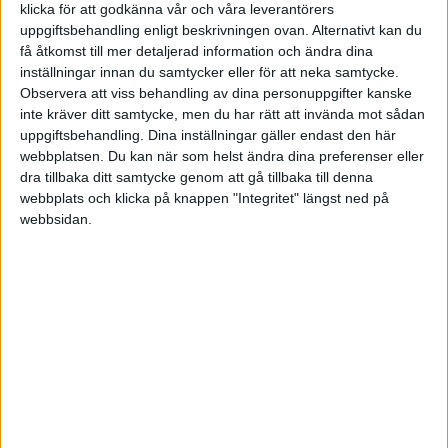
Men pengarna sattes in på bankkontot innan
klicka för att godkänna vår och våra leverantörers
räkenskapsåret startade och kan därför inte
uppgiftsbehandling enligt beskrivningen ovan. Alternativt kan du
bokföras på "rätt" datum. Jag antar att man ska
få åtkomst till mer detaljerad information och ändra dina
inställningar innan du samtycker eller för att neka samtycke.
låta bokföringsdatumet vara den första dagen
Observera att viss behandling av dina personuppgifter kanske
på räkenskapsåret? Men hur gör man då med
inte kräver ditt samtycke, men du har rätt att invända mot sådan
verifikationen(På den står det ett datum utanför
uppgiftsbehandling. Dina inställningar gäller endast den här
räkenskapsåret.)?
webbplatsen. Du kan när som helst ändra dina preferenser eller
dra tillbaka ditt samtycke genom att gå tillbaka till denna
webbplats och klicka på knappen "Integritet" längst ned på
webbsidan.
Tusen tack i förväg!! 🙂
Ulf Erik
2011-10-13 20:12