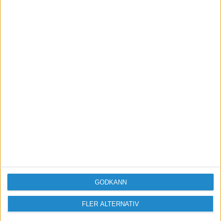
GODKÄNN
Vill du delta i diskussionen?
FLER ALTERNATIV
Logga in eller registrera dig för att skriva