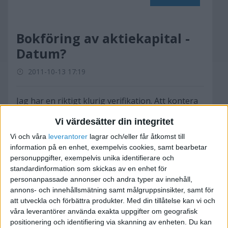
Bokföring av aktiekapital -
Datum?
2011-10-13 17:19
Jag har en riktigt klurig verifikation. Att kontera
den är inga problem men jag har problem med
Vi värdesätter din integritet
att välja rätt datum för den.
Vi och våra
leverantorer
lagrar och/eller får åtkomst till
information på en enhet, exempelvis cookies, samt bearbetar
Det gäller aktiekapitalet som sätts in vid start av
personuppgifter, exempelvis unika identifierare och
ett AB. Man sätter ju in aktiekapitalet på ett
standardinformation som skickas av en enhet för
bankkonto innan man blir godkänd och
personanpassade annonser och andra typer av innehåll,
registrerad hos bolagsverket. Räkenskapsåret
annons- och innehållsmätning samt målgruppsinsikter, samt för
att utveckla och förbättra produkter.
Med din tillåtelse kan vi och
startar också den dag då man blir registrerad.
våra leverantörer använda exakta uppgifter om geografisk
positionering och identifiering via skanning av enheten. Du kan